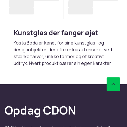
Kunstglas der fanger øjet
Kosta Boda er kendt for sine kunstglas- og
designobjekter, der ofte er karakteriseret ved
stærke farver, unikke former og et kreativt
udtryk. Hvert produkt bærer sin egen karakter
og historie, hvilket gør dem til lige så meget et
kunstværk som et praktisk objekt. Fra
skulpturelle glasgenstande til farverige vaser
og skåle er Kosta Boda et oplagt valg for dem,
der ønsker at give deres hjem et personligt og
kunstnerisk præg.
Opdag CDON
Vinglas, karafler og
borddækningsdetaljer