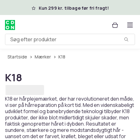
Spring til hovedindhold
Kun 299 kr. tilbage før fri fragt!
Søg efter produkter
Startside
Mærker
K18
K18
K18 er hårplejemærket, der har revolutioneret den måde,
vi ser på hårreparation på kort tid. Med en videnskabeligt
udviklet formel og banebrydende teknologi tilbyder K18
produkter, der ikke blot midlertidigt skjuler skader, men
faktisk genopretter håret i dybden. Resultatet er
sundere, stærkere og mere modstandsdygtigt hår -
uanset om det er farvet, krøllet, bleget eller udsat for