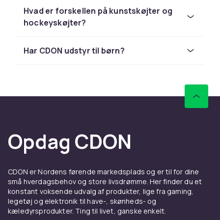
udstyr. Kunstskøjter har et stift støtteskaft, en
Hvad er forskellen på kunstskøjter og
lang ribbe og tænder foran, som muliggør hop
hockeyskøjter?
og pirouetter. For ishockey er det vigtigt at
have korrekt beskyttelsesudstyr ud over
skøjterne. En komplet hockeyudrustning
Har CDON udstyr til børn?
inkluderer hjelm, skulder- og brystbeskyttelse,
albuebeskyttere, hockeybukser, benvern og
handsker.
CDON har produkter fra kendte mærker inden
for vintersport og tilbyder et sortiment der
dækker behov fra fritidsniveau til mere
Opdag CDON
avancerede udøvere. Sortimentet inkluderer
skøjter, hockeystave, puckar, mål,
beskyttelsesudstyr og alt tilbehøret du har
brug for. Handle nemt og sikkert online og få
CDON er Nordens førende markedsplads og er til for dine
små hverdagsbehov og store livsdrømme. Her finder du et
varerne leveret hjem til dig.
konstant voksende udvalg af produkter, lige fra gaming,
Se vores komplette udvalg af
skøjter
til
legetøj og elektronik til have-, skønheds- og
kunstskøjteløb og ishockey.
kæledyrsprodukter. Ting til livet, ganske enkelt.