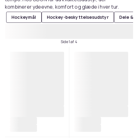
kombinerer ydeevne, komfort og glæde i hver tur.
Hockeymål
Hockey-beskyttelsesudstyr
Dele & ti
Side 1 af 4