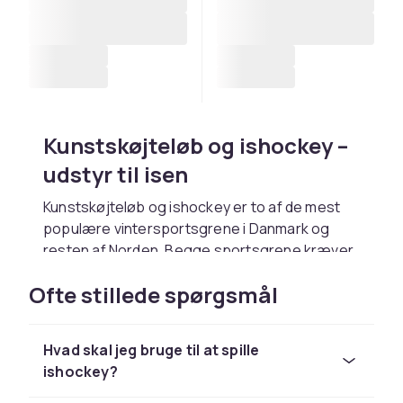
Kunstskøjteløb og ishockey –
udstyr til isen
Kunstskøjteløb og ishockey er to af de mest
populære vintersportsgrene i Danmark og
resten af Norden. Begge sportsgrene kræver
det rigtige udstyr for at kunne udøves sikkert
Ofte stillede spørgsmål
og effektivt. Hos CDON finder du et bredt
sortiment af udstyr til begge aktiviteter,
tilpasset alle aldre og niveauer fra nybegynder
Hvad skal jeg bruge til at spille
til erfaren udøver.
ishockey?
For kunstskøjteløb er skøjterne det vigtigste