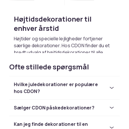
Højtidsdekorationer til
enhver årstid
Højtider og specielle lejligheder fortjener
særlige dekorationer. Hos CDON finder du et
bredt udvalg af højtidsdekorationer til alle
årstider og festligheder. Fra julens traditionelle
Ofte stillede spørgsmål
pynt til påskens farverige dekorationer og
sommerens festlige arrangementer.
Juledekorationer og advent
Hvilke juledekorationer er populære
hos CDON?
Jul er årets store højtid for mange, og de
rigtige dekorationer sætter den perfekte
Sælger CDON påskedekorationer?
stemning. Vi tilbyder julestjerner, kranse,
juletreæspynt, lys og meget mere. Skab en
hyggelig og festlig juleatmosfære i hjemmet
Kan jeg finde dekorationer til en