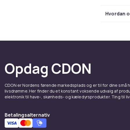
komposteres u
væsentligt. T
Hvordan o
tykkere mode
Parfumerede 
Vælg størrels
Emball
De fleste aff
Opdag CDON
snorfæster. 
kompakte nok 
alternativ f
CDON er Nordens førende markedsplads og er til for dine små
det nemt at 
livsdrømme. Her finder du et konstant voksende udvalg af produk
hundredvis af
elektronik til have-, skønheds- og kæledyrsprodukter. Ting til li
Specia
Betalingsalternativ
Afføringsposer
hundepladse