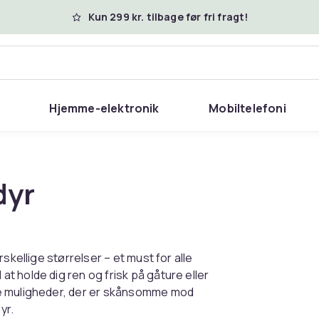
Kun 299 kr. tilbage før fri fragt!
Hjemme-elektronik
Mobiltelefoni
dyr
skellige størrelser – et must for alle
 holde dig ren og frisk på gåture eller
ge muligheder, der er skånsomme mod
yr.