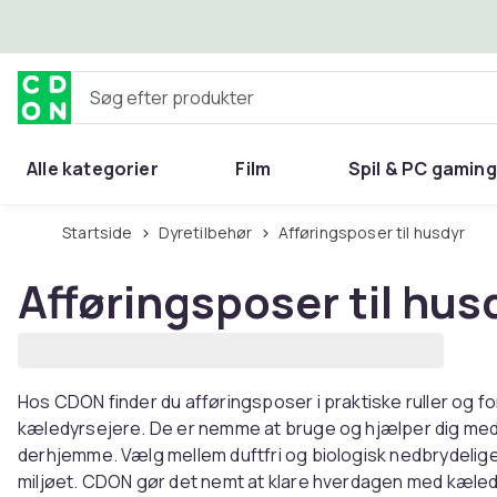
Spring til hovedindhold
Søg efter produkter
Alle kategorier
Film
Spil & PC gaming
Hjem & have
Startside
Dyretilbehør
Afføringsposer til husdyr
Afføringsposer til hus
Hos CDON finder du afføringsposer i praktiske ruller og for
kæledyrsejere. De er nemme at bruge og hjælper dig med at
derhjemme. Vælg mellem duftfri og biologisk nedbrydeli
miljøet. CDON gør det nemt at klare hverdagen med kæled