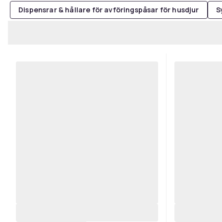
Dispensrar & hållare för avföringspåsar för husdjur
S