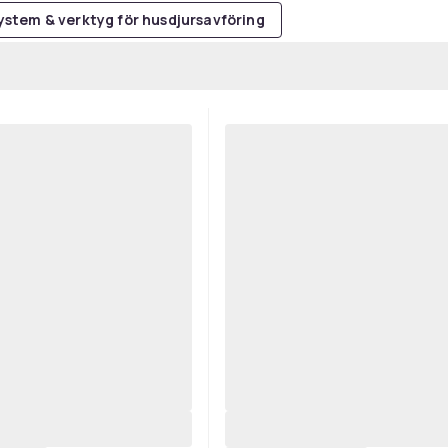
ystem & verktyg för husdjursavföring