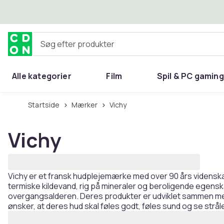
Spring til hovedindhold
Søg efter produkter
Alle kategorier
Film
Spil & PC gaming
Hjem & have
Startside
Mærker
Vichy
Vichy
Vichy er et fransk hudplejemærke med over 90 års vidensk
termiske kildevand, rig på mineraler og beroligende egens
overgangsalderen. Deres produkter er udviklet sammen med 
ønsker, at deres hud skal føles godt, føles sund og se strål