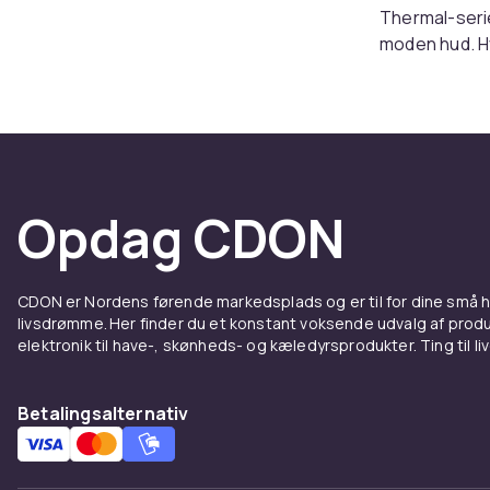
Thermal-serie
moden hud. Hv
velafprøvede a
Effekt
Vichy er isæ
89% vulkansk
Opdag CDON
hudbarrieren o
:contentRefe
som et omkos
CDON er Nordens førende markedsplads og er til for dine små
antioxidante
livsdrømme. Her finder du et konstant voksende udvalg af produk
{index=2}.
elektronik til have-, skønheds- og kæledyrsprodukter. Ting til li
Solbes
Betalingsalternativ
result
Ud over hudp