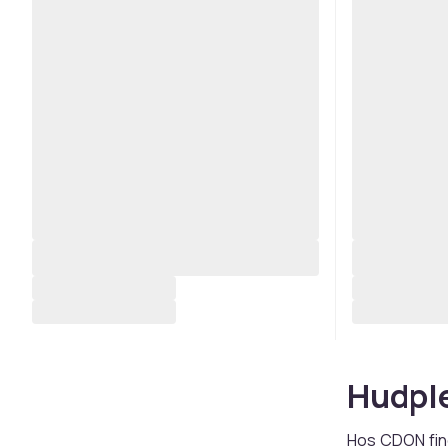
Hudple
Hos CDON find