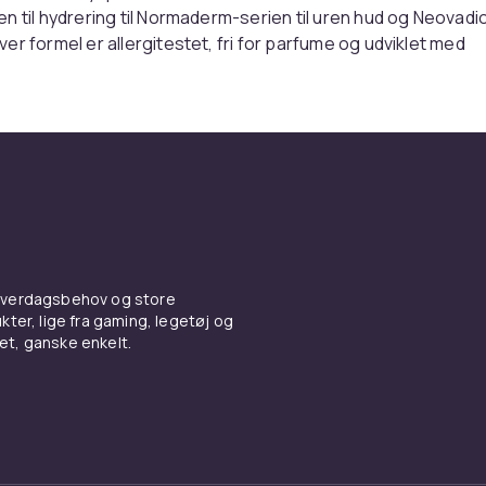
n til hydrering til Normaderm-serien til uren hud og Neovadiol
er formel er allergitestet, fri for parfume og udviklet med
ktive ingredienser for at give resultater uden irritation.
ive serummer og behandlinge
r kendt for serummer med dokumenterede effekter. Minera
 vand og hyaluronsyre — er en fugtighedsbooster, der styrk
g fugter i op til 72 timer, ifølge brugerne
rence[oaicite:1]{index=1}. LiftActiv C-vitamin serum fremh
tningseffektivt alternativ til dyrere mærker med dokument
 hverdagsbehov og store
 og glødforstærkende effekter :contentReference[oaicite:2
ter, lige fra gaming, legetøj og
vet, ganske enkelt.
kyttelse og hårpleje med klin
ater
leje tilbyder Vichy også solbeskyttelsesprodukter med høj 