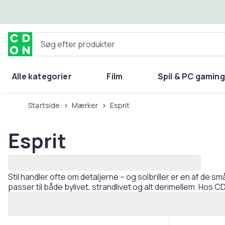
Spring til hovedindhold
Søg efter produkter
Alle kategorier
Film
Spil & PC gaming
Hjem & have
Startside
Mærker
Esprit
Esprit
Stil handler ofte om detaljerne – og solbriller er en af ​​d
passer til både bylivet, strandlivet og alt derimellem. Hos C