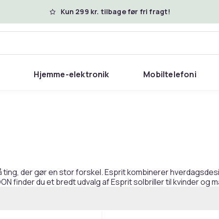
Kun 299 kr. tilbage før fri fragt!
Hjemme-elektronik
Mobiltelefoni
e små ting, der gør en stor forskel. Esprit kombinerer hverdags
DON finder du et bredt udvalg af Esprit solbriller til kvinder 