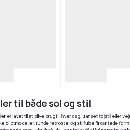
ler til både sol og stil
ler er lavet til at blive brugt - hver dag, uanset tøjstil eller vej
ke pilotmodeller, runde retrostel og stilfulde firkantede form
edtonede, men udtryksfulde, og stellet fås i både metal og le