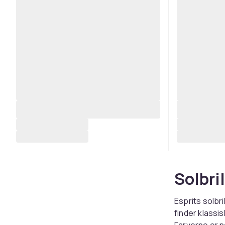
Solbril
Esprits solbril
finder klassis
Farverne er n