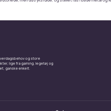
che - men aldrig kedelige.
table stel, der fungerer hele
lang
l ikke kun se godt ud - de skal også føles godt. Esprits modell
le og sidder, hvor de skal, uden at trykke eller glide. UV-besk
 og nogle modeller har spejlglas for ekstra skarphed i både st
 hverdagsbehov og store
ter, lige fra gaming, legetøj og
vet, ganske enkelt.
m, der kan lide afslappet stil
st
egnet til dem, der ønsker noget, der føles moderne, men ikke
en logoer der skriger, ingen detaljer der tager over – bare
e accessories der falder i ét, når du vil, og skiller sig ud, 