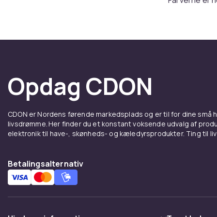
Nemme at mat
Komfor
dagen 
Opdag CDON
Solbriller ska
lette, fleksib
en selvfølge,
CDON er Nordens førende markedsplads og er til for dine små
funktion.
livsdrømme. Her finder du et konstant voksende udvalg af produk
elektronik til have-, skønheds- og kæledyrsprodukter. Ting til li
For de
et twi
Betalingsalternativ
Esprit er vel
krævende. Ing
velgennemtænkt