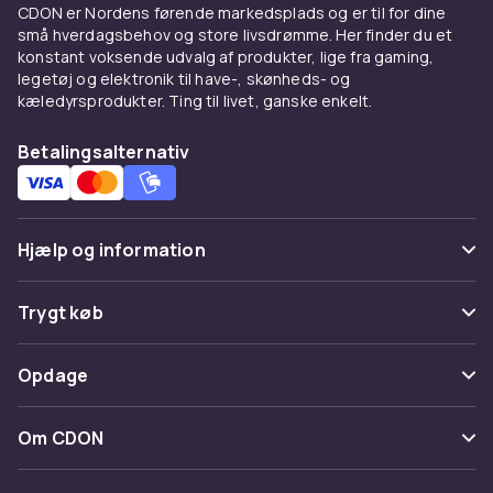
CDON er Nordens førende markedsplads og er til for dine
Hos CDON finder du Mumi-krus, tøjdyr, spil og
små hverdagsbehov og store livsdrømme. Her finder du et
samlerobjekter, der bærer den samme varme
konstant voksende udvalg af produkter, lige fra gaming,
legetøj og elektronik til have-, skønheds- og
og fantasi som Tove Janssons historier. Til
kæledyrsprodukter. Ting til livet, ganske enkelt.
hverdagens små øjeblikke, til barndommens
leg – og til dem, der ønsker at bære lidt af
Betalingsalternativ
magien fra Mumidalen med sig hver dag.
Hjælp og information
Ofte stillede spørgsmål
Trygt køb
Spor pakke
Betaling
Opdage
Fortryd & returner her
Levering
Kategorier
Kontakt os
Om CDON
Vilkår & policy
Maerke
Om os