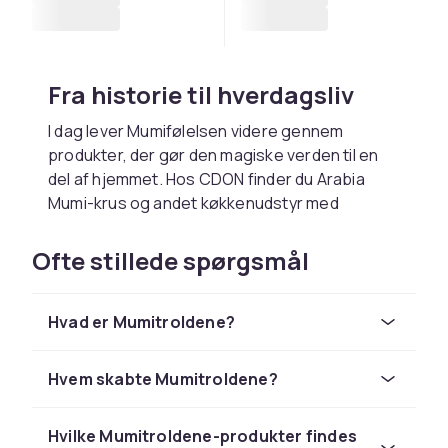
Fra historie til hverdagsliv
I dag lever Mumifølelsen videre gennem
produkter, der gør den magiske verden til en
del af hjemmet. Hos CDON finder du Arabia
Mumi-krus og andet køkkenudstyr med
klassiske illustrationer, puder og legetøj til
børnenes egne eventyr, samt puslespil, spil og
Ofte stillede spørgsmål
samleobjekter, der vækker nostalgi og glæde
hos hele familien. Det er produkter, der
Hvad er Mumitroldene?
forvandler en simpel kop kaffe til et smil, og
som forvandler en almindelig legetid til et lille
eventyr.
Hvem skabte Mumitroldene?
Design med hjertet
Hvilke Mumitroldene-produkter findes