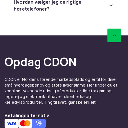
Hvordan vælger jeg de rigtige
mærker som Sony, Sennheiser, Bose og JBL til
høretelefoner?
konkurrencedygtige priser. Vi tilbyder hurtig
levering, nem returnering og tryg handel
online.
Hos CDON finder du lydudstyr fra ledende
mærker som Sony, Sennheiser, Bose og JBL til
konkurrencedygtige priser. Vi tilbyder hurtig
levering, nem returnering og tryg handel
Opdag CDON
online.
Hos CDON finder du lydudstyr fra ledende
mærker som Sony, Sennheiser, Bose og JBL til
CDON er Nordens førende markedsplads og er til for dine
små hverdagsbehov og store livsdrømme. Her finder du et
konkurrencedygtige priser. Vi tilbyder hurtig
konstant voksende udvalg af produkter, lige fra gaming,
levering, nem returnering og tryg handel
legetøj og elektronik til have-, skønheds- og
online.
kæledyrsprodukter. Ting til livet, ganske enkelt.
Hos CDON finder du lydudstyr fra ledende
Betalingsalternativ
mærker som Sony, Sennheiser, Bose og JBL til
konkurrencedygtige priser. Vi tilbyder hurtig