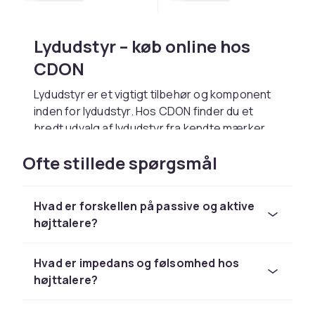
Lydudstyr – køb online hos
CDON
Lydudstyr er et vigtigt tilbehør og komponent
inden for lydudstyr. Hos CDON finder du et
bredt udvalg af lydudstyr fra kendte mærker
som Sony, Sennheiser, Bose, JBL, Yamaha og
Ofte stillede spørgsmål
Marshall til konkurrencedygtige priser.
Vælg lydudstyr baseret på dine behov og dit
budget. Kontrollér kompatibilitet med dit
Hvad er forskellen på passive og aktive
eksisterende udstyr og læs kundeanmeldelser
højttalere?
for det bedste køb. Hos CDON handler du trygt
med hurtig levering og nem returnering.
Hvad er impedans og følsomhed hos
Udforsk hele sortimentet af lydudstyr hos
højttalere?
CDON.
Hos CDON finder du lydudstyr fra ledende