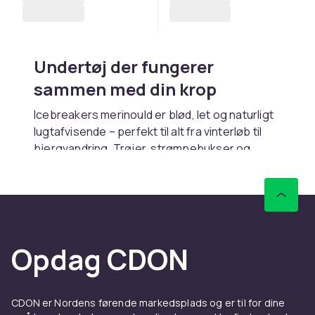
Undertøj der fungerer
sammen med din krop
Icebreakers merinould er blød, let og naturligt
lugtafvisende – perfekt til alt fra vinterløb til
bjergvandring. Trøjer, strømpebukser og
lange underbukser fungerer lige så godt som
basislag i koldt vejr, som de gør alene under
aktivitet. De følger hver eneste bevægelse
uden at gnave eller klø.
Undertøj til træning og
Opdag CDON
hverdag
Boxershorts, trusser og sports-bh'er fra
CDON er Nordens førende markedsplads og er til for dine
Icebreaker er designet til at passe behageligt,