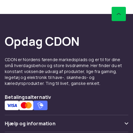
Hvad gør en tegnefilm eller
animationsfilm god?
Hvad gør, at nogle tegnefilm og animationsfilm
bliver tidløse klassikere, mens andre hurtigt
Opdag CDON
bliver glemt? Det er ofte en kombination af
stærke karakterer, et engagerende
manuskript, en unik visuel stil og en historie,
CDON er Nordens førende markedsplads og er til for dine
der berører os på et følelsesmæssigt plan. En
små hverdagsbehov og store livsdrømme. Her finder du et
god animationsfilm kan få os til at grine, græde,
konstant voksende udvalg af produkter, lige fra gaming,
legetøj og elektronik til have-, skønheds- og
tænke og drømme. Den kan også være utrolig
kæledyrsprodukter. Ting til livet, ganske enkelt.
underholdende og spændende. Og glem ikke
at udforske animationsfilm fra forskellige lande
Betalingsalternativ
- der er en fantastisk mangfoldighed at
opdage!
Hvorfor vælge tegnefilm og
Hjælp og information
animationsfilm fra CDON?