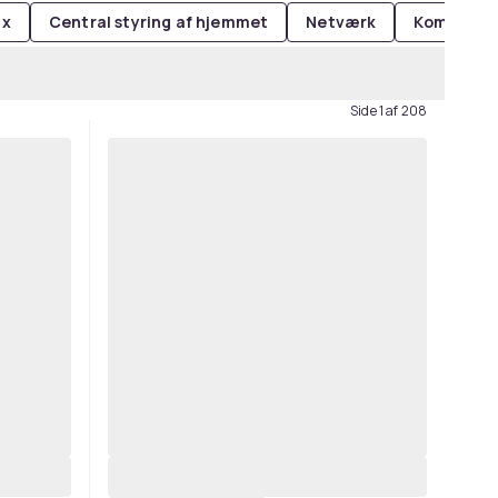
ax
Central styring af hjemmet
Netværk
Kommunik
Side 1 af 208