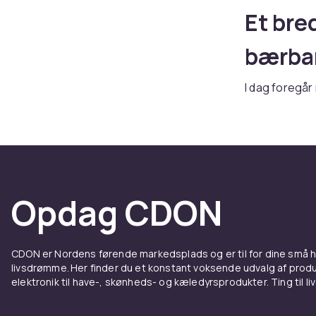
Et bre
bærba
I dag foregår
kunne klare æ
computere og
Vi har elekt
nemt vælge e
en computerta
brug for en he
Opdag CDON
varianterne.
Vælg m
CDON er Nordens førende markedsplads og er til for dine små
livsdrømme. Her finder du et konstant voksende udvalg af produk
tablet
elektronik til have-, skønheds- og kæledyrsprodukter. Ting til li
Hvis det er ti