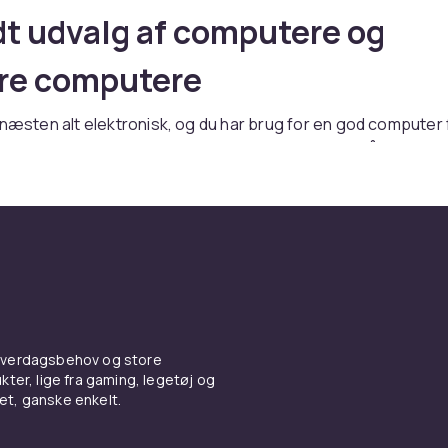
dt udvalg af computere og
re computere
 næsten alt elektronisk, og du har brug for en god computer 
rinder og andre ting. I vores sortiment finder du både bærb
 computerkomponenter til at bygge din egen stationære c
ronikprodukter fra store mærker som Apple, Asus og Samsung
n computer efter prisklasse og anvendelsesområde. Har du
ske? Vi har den. Hvis du kun skal arbejde på computeren, h
lt anden model, end hvis du vil spille højtydende spil. Vi har al
ellem flere mobiltelefoner o
 hverdagsbehov og store
ter, lige fra gaming, legetøj og
s
vet, ganske enkelt.
d til en ny mobiltelefon, finder du den her hos os. Vi har de ny