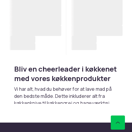
Bliv en cheerleader i køkkenet
med vores køkkenprodukter
Vi har alt, hvad du behøver for at lave mad på
den bedste måde. Dette inkluderer alt fra
køkkenknive til køkkengrej og bageværktøj.
Uanset om du vil sammensætte en simpel salat
eller lave et rigtigt gourmetmåltid, finder du alt,
hvad du leder efter, hos os. Vi gør alt for at
gøre det nemmere for dig i køkkenet. Noget så