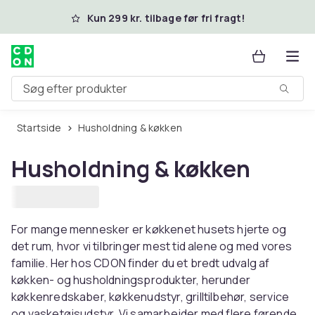
Spring til hovedindhold
Kun 299 kr. tilbage før fri fragt!
Søg efter produkter
Startside
Husholdning & køkken
Husholdning & køkken
For mange mennesker er køkkenet husets hjerte og
det rum, hvor vi tilbringer mest tid alene og med vores
familie. Her hos CDON finder du et bredt udvalg af
køkken- og husholdningsprodukter, herunder
køkkenredskaber, køkkenudstyr, grilltilbehør, service
og vasketøjsudstyr. Vi samarbejder med flere førende