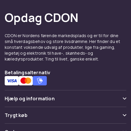
simpelt som et køkkentermometer kan gøre
Opdag CDON
madlavningen nemmere og sjovere.
Dæk et flot bord derhjemme
med smukt service
CDON er Nordens førende markedsplads og er til for dine
små hverdagsbehov og store livsdrømme. Her finder du et
Hos CDON finder du ikke kun alt til køkkenet og
konstant voksende udvalg af produkter, lige fra gaming,
husholdningen, men også til borddækning.
legetøj og elektronik til have-, skønheds- og
kæledyrsprodukter. Ting til livet, ganske enkelt.
Med en smuk borddækning bliver måltidet
endnu hyggeligere og mere hjemligt. Vi har
Betalingsalternativ
både mønstret og ensfarvet service, så du kan
vælge det, der passer bedst til din stil. Vælg et
ensartet sæt, eller match og miks forskellige
mønstre. Du finder også et stort udvalg af
Hjælp og information
glas, tallerkener, serveringsfade og
serveringsskåle, der er smukke at vise frem på
Ofte stillede spørgsmål
Trygt køb
bordet.
Spor pakke
Start morgenen med en god
Betaling