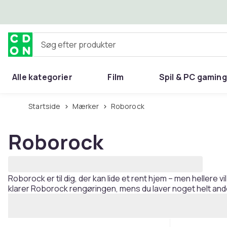
Spring til hovedindhold
Søg efter produkter
Alle kategorier
Film
Spil & PC gaming
Hjem & have
Startside
Mærker
Roborock
Roborock
Roborock er til dig, der kan lide et rent hjem – men helle
klarer Roborock rengøringen, mens du laver noget helt andet