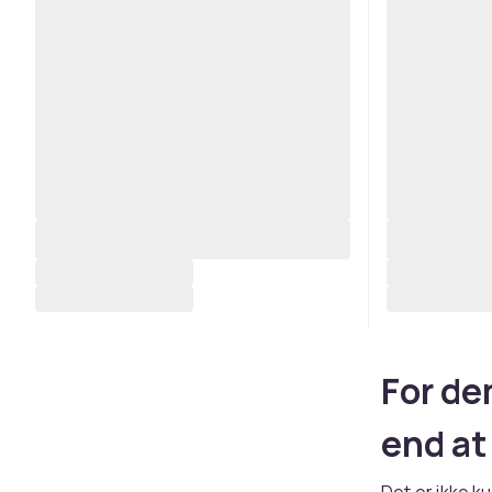
For de
end at
Det er ikke k