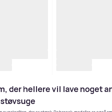
m, der hellere vil lave noget a
 støvsuge
un sugekraften, der er stærk. Roborock-modeller er også s