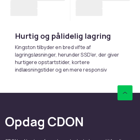
Hurtig og pålidelig lagring
Kingston tilbyder en bred vifte af
lagringsløsninger, herunder SSD'er, der giver
hurtigere opstartstider, kortere
indlæsningstider og en mere responsiv
computeroplevelse sammenlignet med
traditionelle harddiske. Med deres USB-drev
og eksterne lagringsenheder er det nemt at
tage dine filer og sikkerhedskopier med dig,
uanset hvor du går hen. Det er produkter, der
er designet til at holde længe og beskytte dine
Opdag CDON
data sikkert.
RAM-hukommelser for bedre