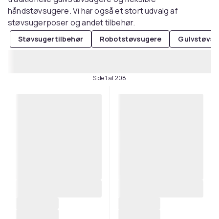
håndstøvsugere. Vi har også et stort udvalg af
støvsugerposer og andet tilbehør.
Støvsugertilbehør
Robotstøvsugere
Gulvstøvsu
Side 1 af 208