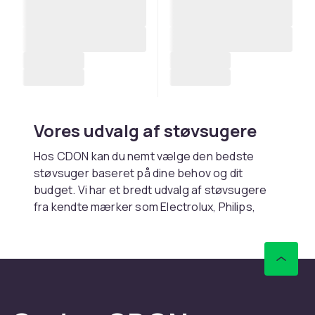
Vores udvalg af støvsugere
Hos CDON kan du nemt vælge den bedste
støvsuger baseret på dine behov og dit
budget. Vi har et bredt udvalg af støvsugere
fra kendte mærker som Electrolux, Philips,
Dyson og mange flere. Hvis du ønsker lidt
hjælp i din søgning, kan du sortere efter pris,
popularitet, nyheder eller anmeldelser fra
andre kunder.
Find den bedste støvsuger