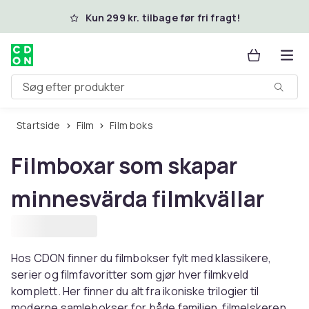
Spring til hovedindhold
Kun 299 kr. tilbage før fri fragt!
Søg efter produkter
Startside
Film
Film boks
Filmboxar som skapar
minnesvärda filmkvällar
Hos CDON finner du filmbokser fylt med klassikere,
serier og filmfavoritter som gjør hver filmkveld
komplett. Her finner du alt fra ikoniske trilogier til
moderne samlebokser for både familien, filmelskeren