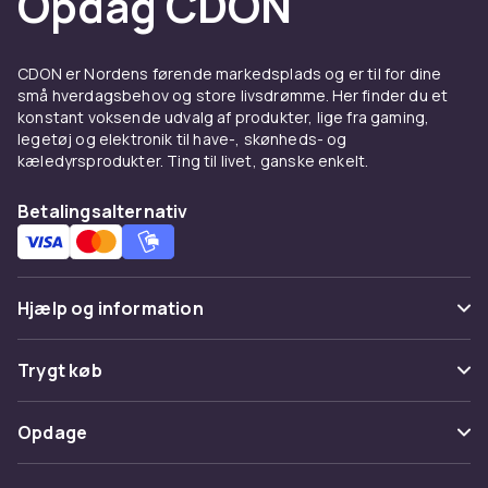
Opdag CDON
Du behøver ikke at være filmekspert. Alt du
behøver er at elske en rigtig god tid foran
CDON er Nordens førende markedsplads og er til for dine
skærmen.
små hverdagsbehov og store livsdrømme. Her finder du et
konstant voksende udvalg af produkter, lige fra gaming,
Filmæsker som
legetøj og elektronik til have-, skønheds- og
betænksomme gaver
kæledyrsprodukter. Ting til livet, ganske enkelt.
En filmæske er en gave, der føles både
Betalingsalternativ
personlig og sjov at modtage. Uanset om
modtageren elsker gyser, superhelte eller
animerede klassikere, er der æsker, der er
perfekte. Vælg mellem Blu-ray, DVD eller endda
Hjælp og information
4K for at finde det format, der passer bedst til
dig.
Ofte stillede spørgsmål
Trygt køb
At give flere film samlet i én æske er ikke kun
Spor pakke
smart - det er en måde at vise, at du virkelig har
Betaling
Opdage
tænkt over det.
Fortryd & returner her
Levering
Kategorier