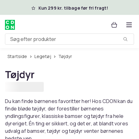
Spring til hovedindhold
Kun 299 kr. tilbage før fri fragt!
Søg efter produkter
Startside
Legetøj
Tøjdyr
Tøjdyr
Du kan finde børnenes favoritter her! Hos CDON kan du
finde bløde tøjdyr, der forestiller børnenes
yndlingsfigurer, klassiske bamser og tøjdyr fra hele
dyreriget. Én ting er sikkert, og det er, at blandt vores
udvalg af bamser, tøjdyr og tøjdyr venter børnenes
bedste ven.