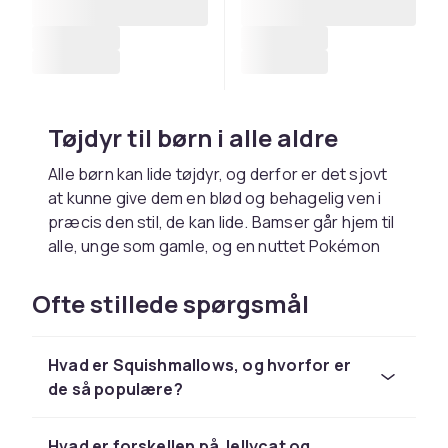
Tøjdyr til børn i alle aldre
Alle børn kan lide tøjdyr, og derfor er det sjovt
at kunne give dem en blød og behagelig ven i
præcis den stil, de kan lide. Bamser går hjem til
alle, unge som gamle, og en nuttet Pokémon
eller en talende Baby Yoda er især sjovt for de
lidt ældre børn. Prinsesser kan lide tøjdyr i form
Ofte stillede spørgsmål
af enhjørninger, og hvad kunne være sjovere
for en fireårig end at lege med et tøjdyr, der
Hvad er Squishmallows, og hvorfor er
ligner en emoji? Tøjdyr får børn til at føle sig
de så populære?
trygge og kan hjælpe dem med at falde
fredeligt i søvn, men også med at have en ven
at kramme i forskellige sammenhænge. En klog
Hvad er forskellen på Jellycat og