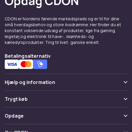
Opdag CDON
større eventyr, finder du løsningerne her.
Gaver og minder til de første
CDON er Nordens førende markedsplads og er til for dine
leveår
små hverdagsbehov og store livsdrømme. Her finder du et
konstant voksende udvalg af produkter, lige fra gaming,
legetøj og elektronik til have-, skønheds- og
Leder du efter en dåbsgave eller noget ekstra
kæledyrsprodukter. Ting til livet, ganske enkelt.
til en babyshower? Vores babygavesæt,
babytæpper og første legetøj er mere end
Betalingsalternativ
bare gaver - de er begyndelsen på minder. En
tanke, der mærkes, både nu og langt ud i
fremtiden.
Hjælp og information
Babyprodukter og
Ofte stillede spørgsmål
babytilbehør - alt samlet ét
Trygt køb
sted
Spor pakke
Betaling
Opdage
Fortryd & returner her
CDON samler babyprodukter, babytilbehør og
Levering
børneprodukter fra betroede forhandlere ét
Kategorier