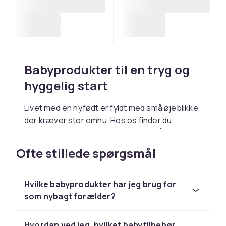
Babyprodukter til en tryg og
hyggelig start
Livet med en nyfødt er fyldt med små øjeblikke,
der kræver stor omhu. Hos os finder du
babyprodukter, der gør de første måneder
lettere - fra behagelige tæpper og
Ofte stillede spørgsmål
beroligende sutter til smarte løsninger til
bleskift og amning. Babytilbehør, der skaber ro
i sindet for både baby og forælder.
Hvilke babyprodukter har jeg brug for
som nybagt forælder?
Babytilbehør, der forenkler
hverdagen
Hvordan ved jeg, hvilket babytilbehør