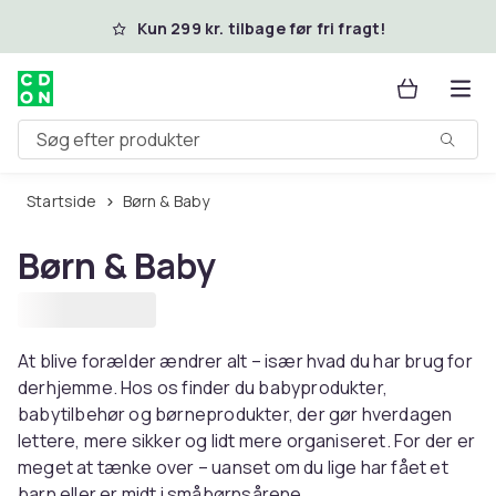
Spring til hovedindhold
Kun 299 kr. tilbage før fri fragt!
Søg efter produkter
Startside
Børn & Baby
Børn & Baby
At blive forælder ændrer alt – især hvad du har brug for
derhjemme. Hos os finder du babyprodukter,
babytilbehør og børneprodukter, der gør hverdagen
lettere, mere sikker og lidt mere organiseret. For der er
meget at tænke over – uanset om du lige har fået et
barn eller er midt i småbørnsårene.