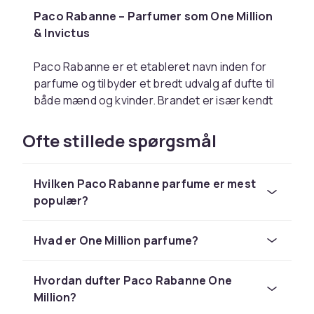
Paco Rabanne – Parfumer som One Million
& Invictus
Paco Rabanne er et etableret navn inden for
parfume og tilbyder et bredt udvalg af dufte til
både mænd og kvinder. Brandet er især kendt
for sine karakteristiske og langtidsholdbare
parfumer, hvor hver duft har sin egen identitet.
Ofte stillede spørgsmål
En af de mest populære parfumer er
One
Million
, en storsælger med en varm, krydret
Hvilken Paco Rabanne parfume er mest
og sensuel duftprofil. Den kombinerer friske
populær?
noter med dybere toner af kanel, læder og
amber, hvilket gør den velegnet til både
hverdag og aftenbrug.
Hvad er One Million parfume?
Derudover findes også populære alternativer
som
Invictus
, der har en frisk og energisk duft,
Hvordan dufter Paco Rabanne One
samt
Lady Million
, som har en mere
Million?
blomstrende og elegant karakter. Sortimentet