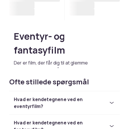
Eventyr- og
fantasyfilm
Der er film, der får dig til at glemme
virkeligheden – og så er der eventyr- og
fantasyfilm. Her er historierne større end livet.
Ofte stillede spørgsmål
Verdenerne er bygget fra bunden, fyldt med
magi, mysterier og karakterer, du aldrig vil
glemme. De inviterer dig til at undslippe
Hvad er kendetegnene ved en
virkeligheden – på den bedst mulige måde.
eventyrfilm?
Hos os finder du film til dem, der ønsker at
rejse uden at forlade deres sofa.
Hvad er kendetegnene ved en