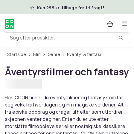
Spring til hovedindhold
Kun 299 kr. tilbage før fri fragt!
Søg efter produkter
Startside
Film
Genre
Eventyr & fantasi
Äventyrsfilmer och fantasy
Hos CDON finner du eventyrfilmer og fantasy som tar
deg vekk fra hverdagen og inn i magiske verdener. Alt
fra episke oppdrag og drager til helter som utfordrer
skjebnen venter deg her. Enten du er ute etter
storslåtte filmopplevelser eller nostalgiske klassikere,
finnes det noe for enhver fantasi. CDON samler filmene