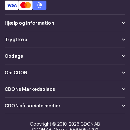
Hjælp og information
Ofte stillede spørgsmål
Trygt køb
Spor pakke
Betaling
Opdage
Fortryd & returner her
Levering
Kategorier
Kontakt os
Om CDON
Vilkår & policy
Maerke
Om os
Tilbagekaldelser
CDONs Markedsplads
Guider
Kundeanmeldelser
Merchant Help Center
CDON på sociale medier
Arbejd på CDON
Investor relations
Copyright © 2010-2026 CDON AB
CDON AB, Org.nr: 556406-1702