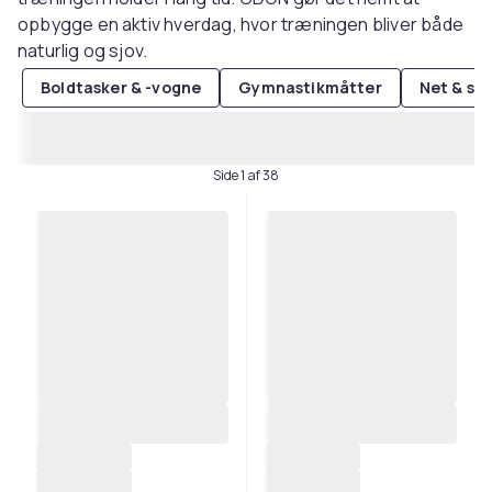
opbygge en aktiv hverdag, hvor træningen bliver både
naturlig og sjov.
Boldtasker & -vogne
Gymnastikmåtter
Net & sk
Side 1 af 38