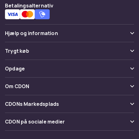
Betalingsalternativ
Hjælp og information
Ofte stillede spørgsmål
Trygt køb
Spor pakke
Betaling
Opdage
Fortryd & returner her
Levering
Kategorier
Kontakt os
Om CDON
Vilkår & policy
Maerke
Om os
Tilbagekaldelser
CDONs Markedsplads
Guider
Kundeanmeldelser
Merchant Help Center
CDON på sociale medier
Arbejd på CDON
Investor relations