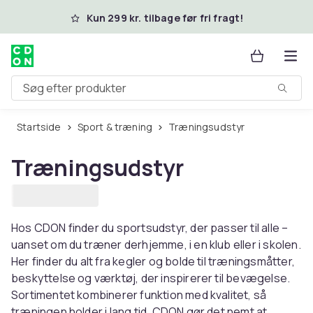
Spring til hovedindhold
Kun 299 kr. tilbage før fri fragt!
Søg efter produkter
Startside
Sport & træning
Træningsudstyr
Træningsudstyr
Hos CDON finder du sportsudstyr, der passer til alle –
uanset om du træner derhjemme, i en klub eller i skolen.
Her finder du alt fra kegler og bolde til træningsmåtter,
beskyttelse og værktøj, der inspirerer til bevægelse.
Sortimentet kombinerer funktion med kvalitet, så
træningen holder i lang tid. CDON gør det nemt at