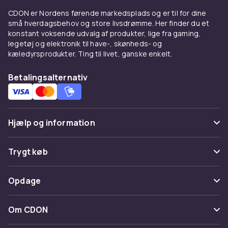
og vejrforhold. Isolerede vintervanter med
CDON er Nordens førende markedsplads og er til for dine
fleece eller dunfyld holder hænderne varme
små hverdagsbehov og store livsdrømme. Her finder du et
selv i ekstrem kulde. Tynde ulddvanter er
konstant voksende udvalg af produkter, lige fra gaming,
perfekte til mildere vinterdage.
legetøj og elektronik til have-, skønheds- og
Læderhandsker giver et elegant og klassisk
kæledyrsprodukter. Ting til livet, ganske enkelt.
udtryk og passer udmærket til formelle
lejligheder og daglig pendling.
Betalingsalternativ
Sportshandsker er designet til specifikke
aktiviteter. Ski- og snowboardhandsker
beskytter mod kulde og vind og har ofte
Hjælp og information
vandtæt yderlag. Løbe- og cykelhandsker er
tynde og åndbare med grip-forbedret
Ofte stillede spørgsmål
Trygt køb
materiale i håndfladerne. Klatrehandsker giver
fingerfornemmelse og grebsstyrke.
Spor pakke
Betaling
Opdage
Materiale og isolering
Fortryd & returner her
Levering
Kategorier
Materialvalget er afgørende for handskernes
Kontakt os
Om CDON
Vilkår & policy
ydelse. Læder er slidstærkt, vindtæt og former
Maerke