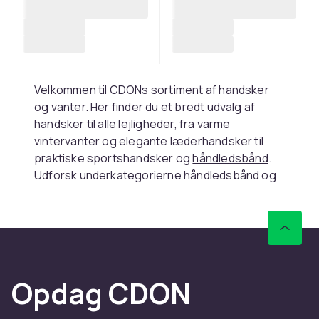
Velkommen til CDONs sortiment af handsker
og vanter. Her finder du et bredt udvalg af
handsker til alle lejligheder, fra varme
vintervanter og elegante læderhandsker til
praktiske sportshandsker og
håndledsbånd
.
Udforsk underkategorierne håndledsbånd og
muffer
for at finde den perfekte beskyttelse til
dine hænder.
Vælg de rigtige handsker til
formålet
Opdag CDON
Handsker findes i mange forskellige modeller
og materialer tilpasset forskellige aktiviteter