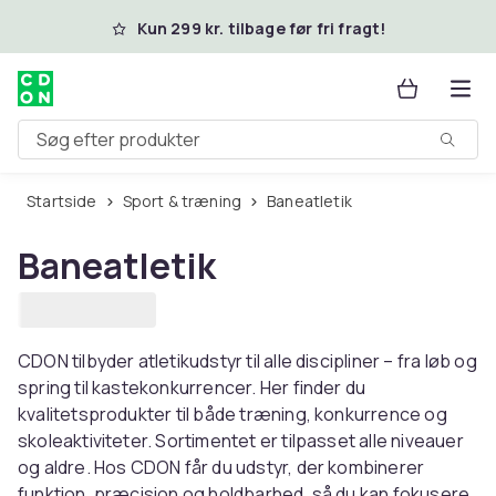
Spring til hovedindhold
Kun 299 kr. tilbage før fri fragt!
Søg efter produkter
Startside
Sport & træning
Baneatletik
Baneatletik
CDON tilbyder atletikudstyr til alle discipliner – fra løb og
spring til kastekonkurrencer. Her finder du
kvalitetsprodukter til både træning, konkurrence og
skoleaktiviteter. Sortimentet er tilpasset alle niveauer
og aldre. Hos CDON får du udstyr, der kombinerer
funktion, præcision og holdbarhed, så du kan fokusere