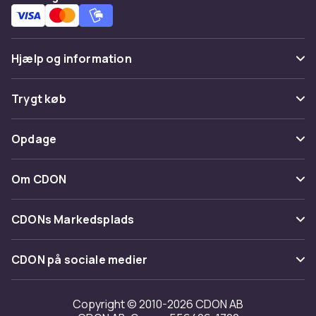
Hjælp og information
Ofte stillede spørgsmål
Trygt køb
Spor pakke
Betaling
Opdage
Fortryd & returner her
Levering
Kategorier
Kontakt os
Om CDON
Vilkår & policy
Maerke
Om os
Tilbagekaldelser
CDONs Markedsplads
Guider
Kundeanmeldelser
Merchant Help Center
CDON på sociale medier
Arbejd på CDON
Investor relations
Copyright © 2010-2026 CDON AB