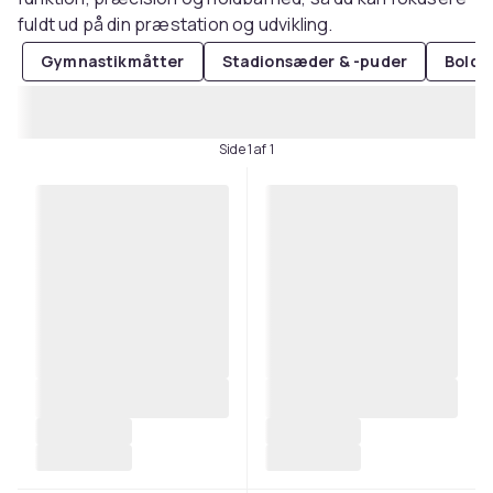
fuldt ud på din præstation og udvikling.
Gymnastikmåtter
Stadionsæder & -puder
Boldt
Side 1 af 1