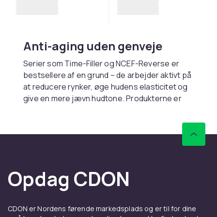
Anti-aging uden genveje
Serier som
Time-Filler
og
NCEF-Reverse
er
bestsellere af en grund – de arbejder aktivt på
at reducere rynker, øge hudens elasticitet og
give en mere jævn hudtone. Produkterne er
baseret på Filorgas viden fra æstetiske
behandlinger, men er tilpasset til daglig brug
derhjemme.
Fugt og glød i fokus
Opdag CDON
Filorgas
Hydra-Filler
og
Oxygen-Glow
serier
fokuserer på hydrering og glød – med
ingredienser som hyaluronsyre og
antioxidanter. Perfekt til dem, der ønsker at
CDON er Nordens førende markedsplads og er til for dine