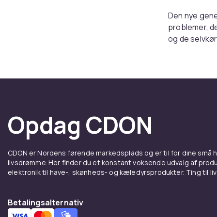
Den nye gene
problemer, de
og de selvkø
overhovedet m
er også bleve
lade din robo
hjemme.
Selvo
Opdag CDON
Mange af rob
vende tilbage
CDON er Nordens førende markedsplads og er til for dine små
om, at batter
livsdrømme. Her finder du et konstant voksende udvalg af produk
rengøre.
elektronik til have-, skønheds- og kæledyrsprodukter. Ting til li
Placer
Betalingsalternativ
Sørg for at v