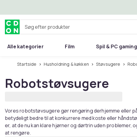
Spring til hovedindhold
Søg efter produkter
Alle kategorier
Film
Spil & PC gaming
Hjem & have
Startside
Husholdning & køkken
Støvsugere
Ro
Robotstøvsugere
Vores robotstøvsugere gør rengøring derhjemme eller på k
betydeligt bedre til at konkurrere med koste eller håndst
er, at de nu kan klare hjørner og dørtrin uden problemer, 
at rengøre.