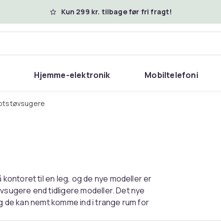
Kun 299 kr. tilbage før fri fragt!
Hjemme-elektronik
Mobiltelefoni
botstøvsugere
ontoret til en leg, og de nye modeller er
øvsugere end tidligere modeller. Det nye
og de kan nemt komme ind i trange rum for