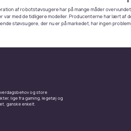
ration af robotstøvsugere har på mange måder overvundet
r var med de tidligere modeller. Producenterne har lært af de
rende støvsugere, der nu er på markedet, har ingen proble
ed at klare hverken ru tæpper eller glatte stengulve. Støj
t mærkbart reduceret i de nye modeller, hvilket betyder, at 
t udføre sine opgaver uden at risikere at blive forstyrret, se
pladende robotstøvsugere
otstøvsugerne på markedet i dag har en ladestation, som d
 til efter endt arbejde. Det betyder, at du ikke behøver at b
 hverdagsbehov og store
iet løber tør, eller at støvsugeren slukker, før den er færdig 
ter, lige fra gaming, legetøj og
vet, ganske enkelt.
 robotstøvsugeren det rigtige
ælge en støvsuger, der har tilstrækkelig kapacitet til at hånd