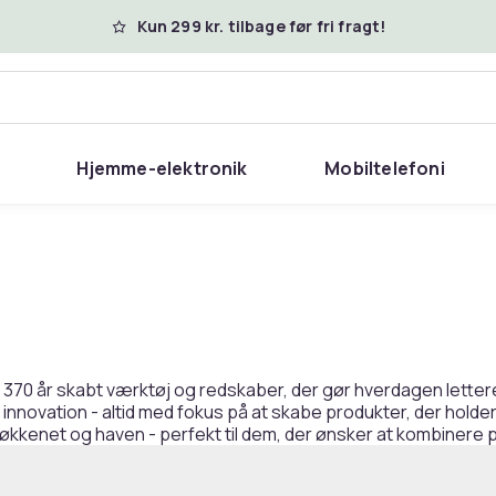
Kun 299 kr. tilbage før fri fragt!
Hjemme-elektronik
Mobiltelefoni
370 år skabt værktøj og redskaber, der gør hverdagen lettere o
g innovation - altid med fokus på at skabe produkter, der hol
 køkkenet og haven - perfekt til dem, der ønsker at kombinere