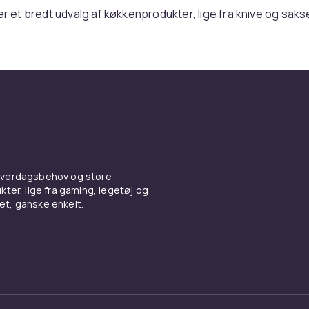
er et bredt udvalg af køkkenprodukter, lige fra knive og sakse 
der. Hvert produkt er udviklet til at være behageligt at brug
ffektivt – uanset om du hakker grøntsager, steger kød eller 
ks, der altid virker. Med Fiskars i køkkenet bliver madlavning 
 også sjovere og mere inspirerende.
dskaber til alle årstider
an lide at arbejde i haven, tilbyder Fiskars et bredt udvalg a
sakse, økser, skovle og river. Disse produkter er designet 
 hverdagsbehov og store
iske og holdbare, så du kan arbejde effektivt og komfortab
ter, lige fra gaming, legetøj og
en. Uanset om du planter, beskærer eller forbereder brænde
vet, ganske enkelt.
der et Fiskars-værktøj, der hjælper dig med at få arbejdet gjo
 og bæredygtighed i fokus
tid kombineret funktionalitet med stilfuldt, nordisk design. D
udviklet til at holde længe og bidrage til en mere bæredygti