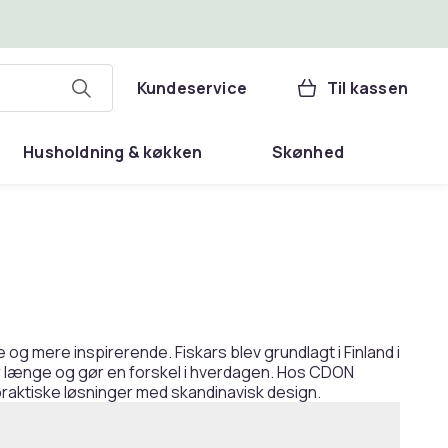
Kundeservice
Til kassen
Husholdning & køkken
Skønhed
g mere inspirerende. Fiskars blev grundlagt i Finland i
der længe og gør en forskel i hverdagen. Hos CDON
 praktiske løsninger med skandinavisk design.