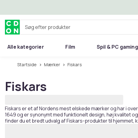
Spring til hovedindhold
Søg efter produkter
Alle kategorier
Film
Spil & PC gaming
Hjem & have
Startside
Mærker
Fiskars
Fiskars
Fiskars er et af Nordens mest elskede mærker og har i over 
1649 og er synonymt med funktionelt design, høj kvalitet o
finder du et bredt udvalg af Fiskars-produkter til hjemmet,