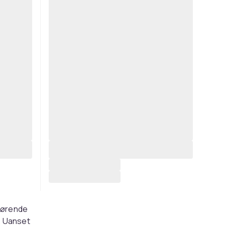
 førende
r. Uanset