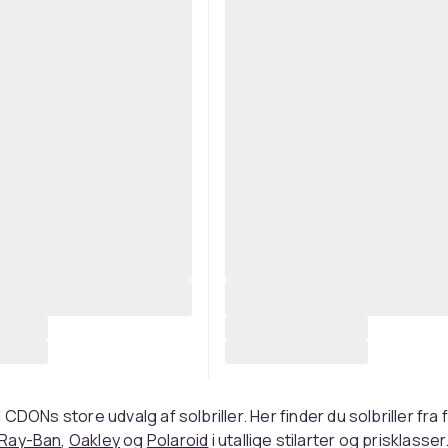
CDONs store udvalg af solbriller. Her finder du solbriller fra
Ray-Ban
,
Oakley
og
Polaroid
i utallige stilarter og prisklasse