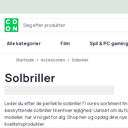
Spring til hovedindhold
Søg efter produkter
Alle kategorier
Film
Spil & PC gaming
Hjem & have
Startside
Accessories
Solbriller
Solbriller
Leder du efter de perfekte solbriller? I vores sortiment fin
beskyttende solbriller til enhver lejlighed. Uanset om du
modeller, har vi noget for dig. Shop her og opdag dine nye
kvalitetsprodukter.