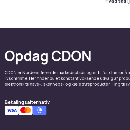
Hvad skal 
UV-bes
Et af de vigti
udsender ultr
andre øjenpr
af al UVA- og
Opdag CDON
uden ordentli
have solbrille
Polariserede 
CDON er Nordens førende markedsplads og er til for dine små
men også red
livsdrømme. Her finder du et konstant voksende udvalg af produk
asfalt. De er
elektronik til have-, skønheds- og kæledyrsprodukter. Ting til li
et stort udva
Populæ
Betalingsalternativ
CDONs sortime
optikermærk
Wayfarer og 