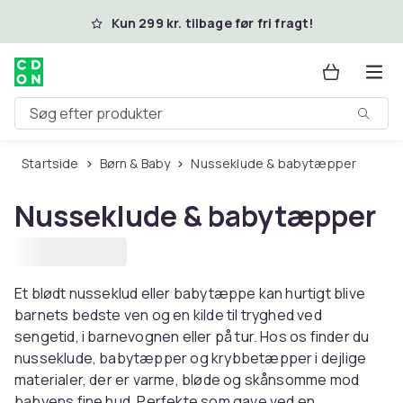
Spring til hovedindhold
Kun 299 kr. tilbage før fri fragt!
Søg efter produkter
Startside
Børn & Baby
Nusseklude & babytæpper
Nusseklude & babytæpper
Et blødt nusseklud eller babytæppe kan hurtigt blive
barnets bedste ven og en kilde til tryghed ved
sengetid, i barnevognen eller på tur. Hos os finder du
nusseklude, babytæpper og krybbetæpper i dejlige
materialer, der er varme, bløde og skånsomme mod
babyens fine hud. Perfekte som gave ved en