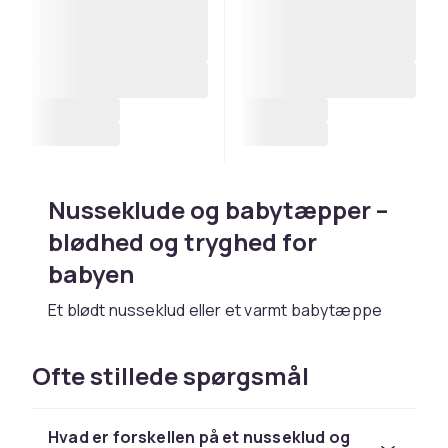
Nusseklude og babytæpper –
blødhed og tryghed for
babyen
Et blødt nusseklud eller et varmt babytæppe
er mere end bare et stykke stof – det er
tryghed, trøst og et stykke hjem for babyen.
Ofte stillede spørgsmål
Det rette tæppe følger barnet i vognen,
sengen, på rejsen og ind i drømmenes land.
Med det rette valg af materiale og størrelse
Hvad er forskellen på et nusseklud og