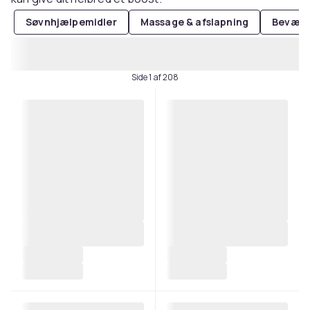
Søvnhjælpemidler
Massage & afslapning
Bevæge
Side 1 af 208