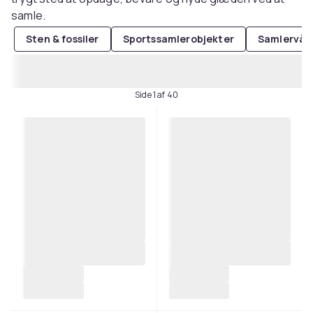
samle.
Sten & fossiler
Sportssamlerobjekter
Samlervåb
Side 1 af 40