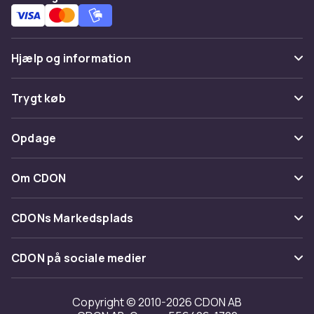
Hjælp og information
Ofte stillede spørgsmål
Trygt køb
Spor pakke
Betaling
Opdage
Fortryd & returner her
Levering
Kategorier
Kontakt os
Om CDON
Vilkår & policy
Maerke
Om os
Tilbagekaldelser
CDONs Markedsplads
Guider
Kundeanmeldelser
Merchant Help Center
CDON på sociale medier
Arbejd på CDON
Investor relations
Copyright © 2010-2026 CDON AB