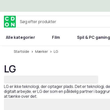
Spring til hovedindhold
Søg efter produkter
Alle kategorier
Film
Spil & PC gaming
Hjem & have
Startside
Mærker
LG
LG
LG er ikke teknologi, der optager plads. Det er teknologi, d
digitalt arbejde, er LG der som en pålidelig partner i baggr
at tænke over det.