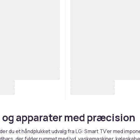
d og apparater med præcision
der du et håndplukket udvalg fra LG: Smart TV'er med impo
ndbars, der fylder rummet med lyd, vaskemaskiner, køleskabe