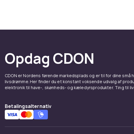
Bygget
LG laver produ
Gennemtænkt b
materialer, de
flytning til f
Hos CDON find
Opdag CDON
kræve din opm
med mindre i
CDON er Nordens førende markedsplads og er til for dine små
livsdrømme. Her finder du et konstant voksende udvalg af produk
elektronik til have-, skønheds- og kæledyrsprodukter. Ting til li
Betalingsalternativ