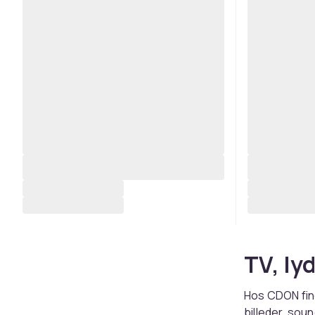
TV, ly
Hos CDON fin
billeder, sou