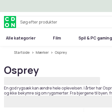
Spring til hovedindhold
Søg efter produkter
Alle kategorier
Film
Spil & PC gaming
Hjem & have
Startside
Mærker
Osprey
Osprey
En god rygsæk kan ændre hele oplevelsen. I årtier har Osp
og ikke bekymre sig om rygsmerter. Fra bjergene til byen, fr