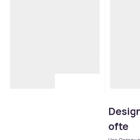
Design
ofte
Hos Osprey e