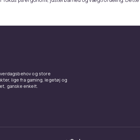
m ventilerede rygpaneler, smarte rumløsninger og hoftebælte
ter stress. Uanset om du klatrer, pendler eller rejser med en
ke, gør Osprey den mere komfortabel. Til dig – ikke kun til 
entyr nær og fjern
e kun for erfarne vandrere med kort i plastiketui. Det er også 
il arbejde, tager på dagsture i skoven eller ønsker at holde di
aniseret. Med modeller i alle størrelser – fra trail running v
 hverdagsbehov og store
rygsække – er der noget for ethvert bevægelsesmønster o
ter, lige fra gaming, legetøj og
vet, ganske enkelt.
til at holde, designet til at bl
er langsigtet – både inden for kvalitet og bæredygtighed.
r robuste nok til at modstå barske forhold, men også lette no