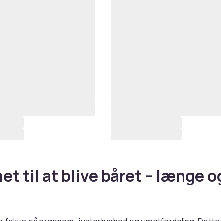
et til at blive båret – længe o
r fokus på ergonomi, justerbarhed og vægtfordeling. Dett