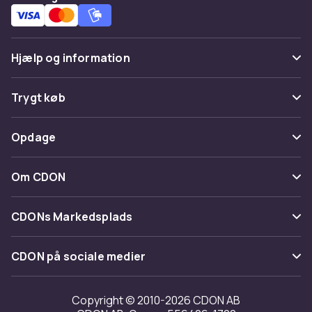
Hjælp og information
Ofte stillede spørgsmål
Trygt køb
Spor pakke
Betaling
Opdage
Fortryd & returner her
Levering
Kategorier
Kontakt os
Om CDON
Vilkår & policy
Maerke
Om os
Tilbagekaldelser
CDONs Markedsplads
Guider
Kundeanmeldelser
Merchant Help Center
CDON på sociale medier
Arbejd på CDON
Investor relations
Copyright © 2010-2026 CDON AB