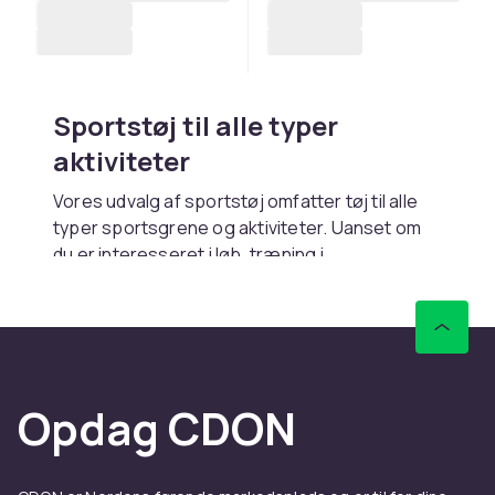
Sportstøj til alle typer
aktiviteter
Vores udvalg af sportstøj omfatter tøj til alle
typer sportsgrene og aktiviteter. Uanset om
du er interesseret i løb, træning i
fitnesscentret, yoga eller enhver anden sport,
har vi det rigtige tøj til din aktivitet. Udforsk
vores sportstøj og find det perfekte tøj til din
yndlingsaktivitet.
Fokuser på komfort og
Opdag CDON
funktion med det rigtige
træningstøj