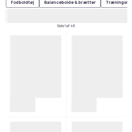
Fodboldtøj
Balancebolde & brætter
Træningsred
Side 1 af 48