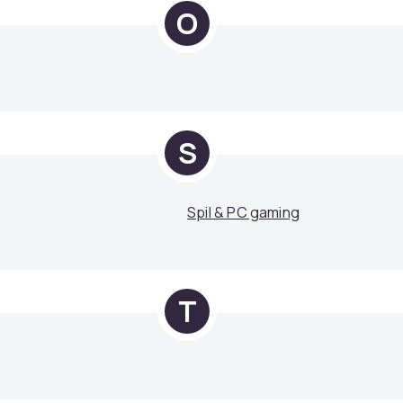
O
S
Spil & PC gaming
T