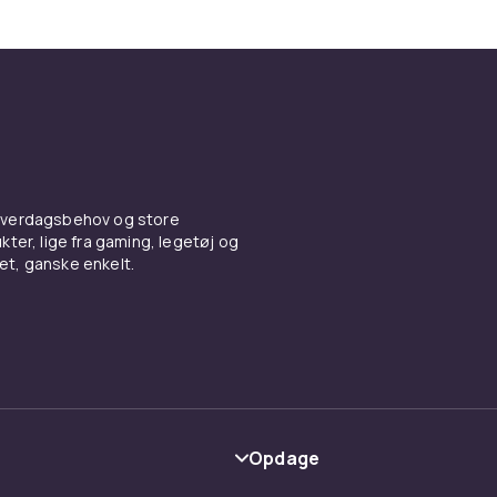
 hverdagsbehov og store
ter, lige fra gaming, legetøj og
vet, ganske enkelt.
Opdage
Kategorier