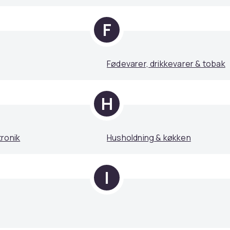
F
Fødevarer, drikkevarer & tobak
H
ronik
Husholdning & køkken
I