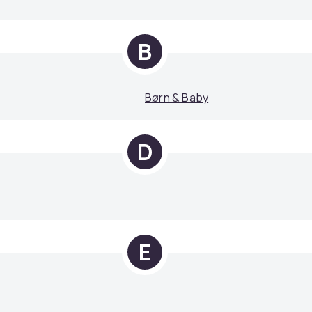
B
Børn & Baby
D
E