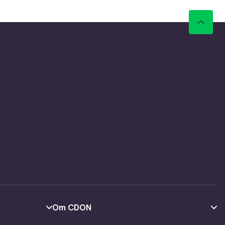
Om CDON
Om os