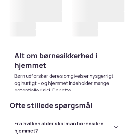
Alt om børnesikkerhed i
hjemmet
Børn udforsker deres omgivelser nysgerrigt
og hurtigt – og hjemmet indeholder mange
potentielle risici. De rette
børnesikkerhedsprodukter reducerer
Ofte stillede spørgsmål
ulykkesrisikoen betydeligt og giver dig som
forælder ro i hverdagen.
Hvorfor er børnesikkerhed så
Fra hvilken alder skal man børnesikre
hjemmet?