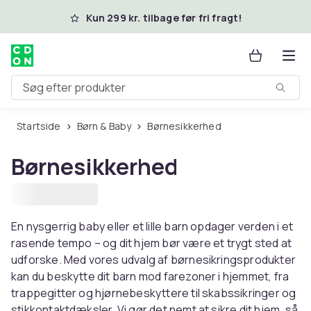
Spring til hovedindhold
Kun 299 kr. tilbage før fri fragt!
Søg efter produkter
Startside
Børn & Baby
Børnesikkerhed
Børnesikkerhed
En nysgerrig baby eller et lille barn opdager verden i et
rasende tempo – og dit hjem bør være et trygt sted at
udforske. Med vores udvalg af børnesikringsprodukter
kan du beskytte dit barn mod farezoner i hjemmet, fra
trappegitter og hjørnebeskyttere til skabssikringer og
stikkontaktdæksler. Vi gør det nemt at sikre dit hjem, så