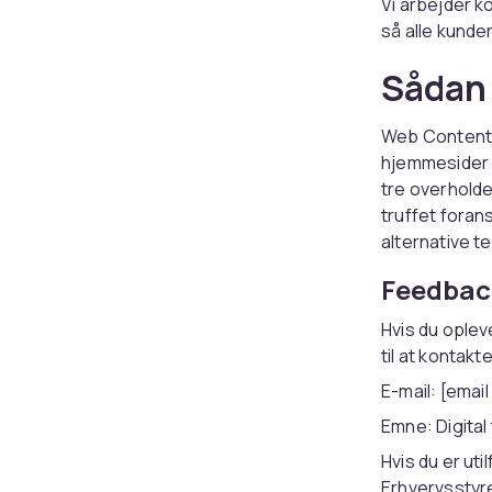
Vi arbejder k
så alle kunder
Sådan 
Web Content A
hjemmesider 
tre overholde
truffet foran
alternative t
Feedbac
Hvis du oplev
til at kontakt
E-mail:
[email
Emne: Digital
Hvis du er ut
Erhvervsstyr