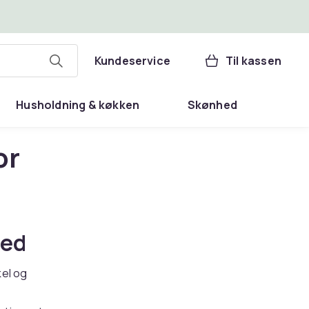
Kundeservice
Til kassen
Husholdning & køkken
Skønhed
or
hed
kel og