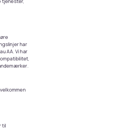
e tjenester,
gøre
gslinjer har
u AA. Vi har
ompatibilitet,
 landemærker.
du velkommen
til