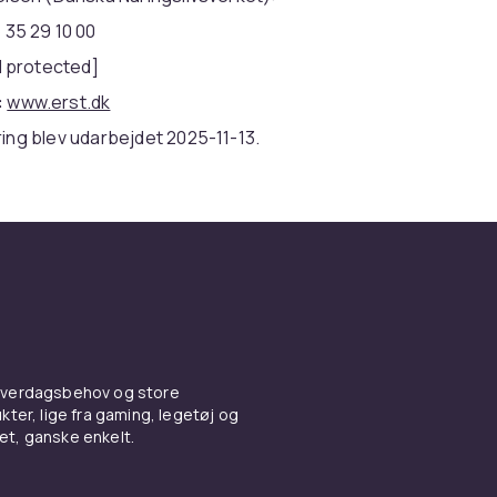
 35 29 10 00
l protected]
:
www.erst.dk
ing blev udarbejdet 2025-11-13.
 hverdagsbehov og store
ter, lige fra gaming, legetøj og
vet, ganske enkelt.