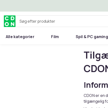
Spring til hovedindhold
Søg efter produkter
Alle kategorier
Film
Spil & PC gaming
Hjem & have
Tilg
CDO
Inform
CDON er en di
tilgængelig fo