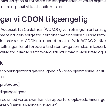
ontinuerligt på at forbedre tilgængeligheden af vores digital
 nemt og intuitivt kan handle hos os.
gør vi CDON tilgængelig
ccessibility Guidelines (WCAG) giver retningslinjer for at 
mere brugervenlige for personer med handicap. Disse retnin
lsesniveauer. CDON stræber efter at opfylde WCAG 2.1 Nivea
staltninger for at forbedre tastaturnavigation, skærmlæserk
ekster for billeder samt tydelig struktur med overskrifter og
k
er hindringer for tilgængelighed på vores hjemmeside, er 
e os:
 protected]
 tilgængelighed
ilfreds med vores svar, kan du rapportere oplevede hindringer 
elsen (Danska Näringslivsverket):