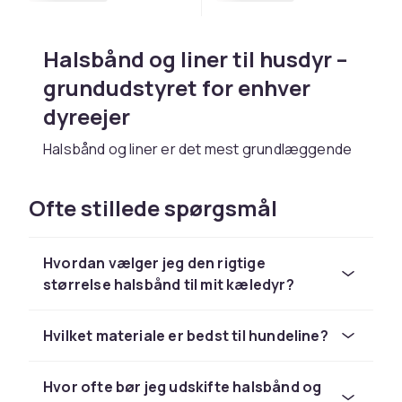
Halsbånd og liner til husdyr –
grundudstyret for enhver
dyreejer
Halsbånd og liner er det mest grundlæggende
udstyr for husdjursejere og noget, der bruges
dagligt ved gåture, træning og udflugter. Det
Ofte stillede spørgsmål
rigtige halsbånd og den rigtige line gør stor
forskel for både komforten og sikkerheden
under gåturen, og valget bør tilpasses
Hvordan vælger jeg den rigtige
husdyrets størrelse, race og temperament. På
størrelse halsbånd til mit kæledyr?
CDON tilbyder vi et bredt sortiment af
halsbånd og liner til hunde, katte og andre
Hvilket materiale er bedst til hundeline?
husdyr, i alt fra stilfuldt design til funktionelle
modeller for aktive dyreejere. Supplér med et
personligt
ID-skilt
, så dit husdyr altid kan
Hvor ofte bør jeg udskifte halsbånd og