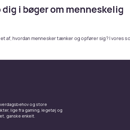
 dig i bøger om menneskelig
ret af, hvordan mennesker tænker og opfører sig? I vores s
bredt udvalg af bøger om menneskelig viden, der vil hjælpe di
skelige relationer bedre. Opdag, hvordan du kan forbedre d
lle færdigheder, forstå motiverne bag handlinger og uddybe
ed.
r interesseret i psykologi, sociologi eller personlig udviklin
 passer til dig. Bøgerne i vores sortiment tilbyder indsigt fr
kere og moderne forskere. Udnyt værker, der tilbyder prakt
r giver dig mulighed for at anvende ny viden i din hverdag.
 hverdagsbehov og store
re dine relationer og forstå de mennesker, der omgiver dig, 
ter, lige fra gaming, legetøj og
vet, ganske enkelt.
forsk vores udvalg af bøger om menneskelig viden. Perfekte
sonlig udvikling, disse bøger vil blive en uvurderlig ressource