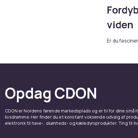
Fordyb
viden
Er du fascine
finder du et 
forstå menne
interpersone
selvbevidsth
Uanset om du e
Opdag CDON
noget her, der
klassiske tæn
og teorier, de
CDON er Nordens førende markedsplads og er til for dine små
Vil du forbed
livsdrømme. Her finder du et konstant voksende udvalg af produk
elektronik til have-, skønheds- og kæledyrsprodukter. Ting til li
Køb her og ud
studier og per