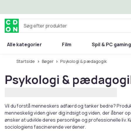
Spring til hovedindhold
Søg efter produkter
Alle kategorier
Film
Spil & PC gaming
Hjem & have
Startside
Bøger
Psykologi & pædagogik
Psykologi & pædagogi
Vil du forstå menneskers adfærd og tanker bedre? Produk
menneskelig viden giver dig indsigt og viden, der åbner op 
ønsker at udvikle deres personlige og professionelle liv. 
sociologiens fascinerende verdener.