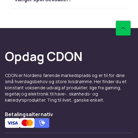
med hurtig levering og nem returnering.
Udforsk hele legetøjssortimentet hos CDON.
Hos CDON finder du sportslegetøj fra LEGO,
Barbie, Hot Wheels og Schleich til
konkurrencedygtige priser. Vi tilbyder hurtig
levering og nem returnering.
Opdag CDON
Hos CDON finder du sportslegetøj fra LEGO,
Barbie, Hot Wheels og Schleich til
konkurrencedygtige priser. Vi tilbyder hurtig
CDON er Nordens førende markedsplads og er til for dine
levering og nem returnering.
små hverdagsbehov og store livsdrømme. Her finder du et
Hos CDON finder du sportslegetøj fra LEGO,
konstant voksende udvalg af produkter, lige fra gaming,
Barbie, Hot Wheels og Schleich til
legetøj og elektronik til have-, skønheds- og
kæledyrsprodukter. Ting til livet, ganske enkelt.
konkurrencedygtige priser. Vi tilbyder hurtig
levering og nem returnering.
Betalingsalternativ
Hos CDON finder du sportslegetøj fra LEGO,
Barbie, Hot Wheels og Schleich til
konkurrencedygtige priser. Vi tilbyder hurtig