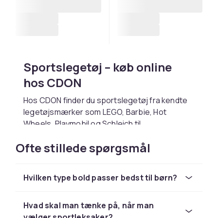
Sportslegetøj – køb online
hos CDON
Hos CDON finder du sportslegetøj fra kendte
legetøjsmærker som LEGO, Barbie, Hot
Wheels, Playmobil og Schleich til
konkurrencedygtige priser. Uanset om du
Ofte stillede spørgsmål
leder efter en fødselsdagsgave, julegave eller
bare vil glæde et barn, finder du det rigtige hos
os.
Hvilken type bold passer bedst til børn?
Vælg sportslegetøj baseret på barnets alder
og interesser. Kontrollér altid aldersangivelsen
Hvad skal man tænke på, når man
på emballagen. Hos CDON handler du trygt
vælger sportleksaker?