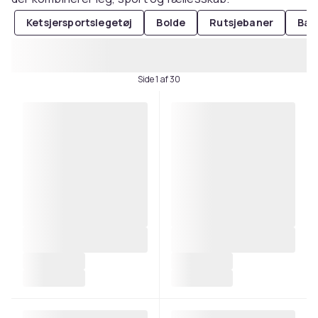
Ketsjersportslegetøj
Bolde
Rutsjebaner
Bas
Side 1 af 30