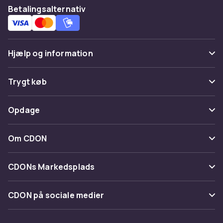
Betalingsalternativ
Hjælp og information
Ofte stillede spørgsmål
Trygt køb
Spor pakke
Betaling
Opdage
Fortryd & returner her
Levering
Kategorier
Kontakt os
Om CDON
Vilkår & policy
Maerke
Om os
Tilbagekaldelser
CDONs Markedsplads
Guider
Kundeanmeldelser
Merchant Help Center
CDON på sociale medier
Arbejd på CDON
Investor relations