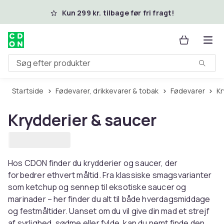
Spring til hovedindhold
Kun 299 kr. tilbage før fri fragt!
Søg efter produkter
Startside
Fødevarer, drikkevarer & tobak
Fødevarer
K
Krydderier & saucer
Hos CDON finder du krydderier og saucer, der
forbedrer ethvert måltid. Fra klassiske smagsvarianter
som ketchup og sennep til eksotiske saucer og
marinader – her finder du alt til både hverdagsmiddage
og festmåltider. Uanset om du vil give din mad et strejf
af syrlighed, sødme eller fylde, kan du nemt finde den