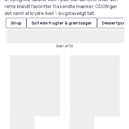
rette blandt favoritter fra kendte mærker. CDON gør
det nemt at krydre livet – bogstaveligt talt.
Sirup
Syltede frugter & grøntsager
Dessertpynt
Side 1 af 30