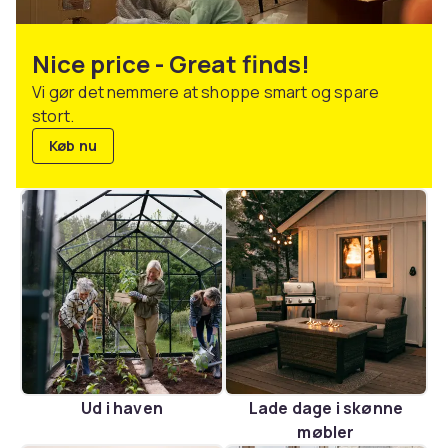
Nice price - Great finds!
Vi gør det nemmere at shoppe smart og spare
stort.
Køb nu
Ud i haven
Lade dage i skønne
møbler