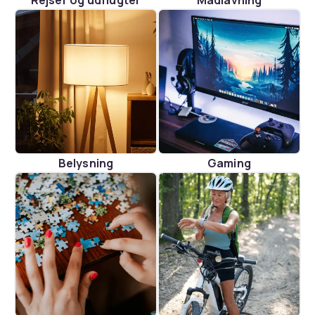
Rejser og udflugter
Madlavning
Belysning
Gaming