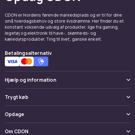
CDON er Nordens førende markedsplads og er til for dine
små hverdagsbehov og store livsdrømme. Her finder du et
konstant voksende udvalg af produkter, lige fra gaming,
legetøj og elektronik til have-, skønheds- og
kæledyrsprodukter. Ting til livet, ganske enkelt.
Betalingsalternativ
Hjælp og information
Ofte stillede spørgsmål
Trygt køb
Spor pakke
Betaling
Opdage
Fortryd & returner her
Levering
Kategorier
Kontakt os
Om CDON