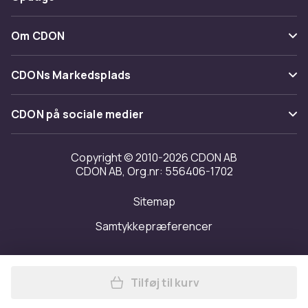
Fortryd & returner her
Levering
Kategorier
Kontakt os
Om CDON
Vilkår & policy
Maerke
Om os
Tilbagekaldelser
CDONs Markedsplads
Guider
Kundeanmeldelser
Merchant Help Center
CDON på sociale medier
Arbejd på CDON
Investor relations
Copyright © 2010-2026 CDON AB
CDON AB, Org.nr: 556406-1702
Tilgængelighed
Sitemap
Transparensrapport
Samtykkepræferencer
Tilføj til kurv
Læg Reparationssæt til Nint