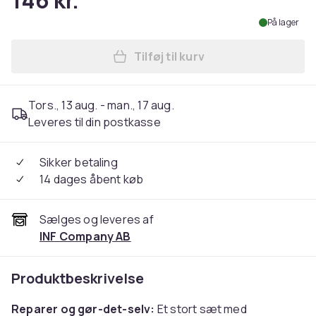
146 kr.
På lager
Tilføj til kurv
Læg Reparationssæt til Nint
Tors., 13 aug. - man., 17 aug.
Leveres til din postkasse
Sikker betaling
14 dages åbent køb
Sælges og leveres af
INF Company AB
Produktbeskrivelse
Reparer og gør-det-selv:
Et stort sæt med