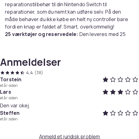
reparationstilbehør til din Nintendo Switch til
reparationer, som du nemt kan udføre selv. På den
måde behøver du ikke købe en helt ny controller bare
fordi en knap er faldet af. Smart, overkommelig!
25 værktøjer og reservedele:
Den leveres med 25
forskellige værktøjer og reservedele af høj kvalitet, der
giver dig mulighed for nemt at reparere og fikse
ødelagte controllere.
Anmeldelser
Pakken indeholder:
4,4
(38)
4 x erstatningsjoystick
Torstein
et år siden
2 x spænde til lynlås
Lars
1 x Magnetisk Y-skruetrækker
et år siden
1 x Magnetisk + triwing skruetrækker
Den var okej.
4 x udskiftningsskruer, Y
Steffen
2 x erstatningsskruer, +
et år siden
1 x ESD pincet
1 x Rengøringsbørste
Anmeld et juridisk problem
1 x Trekantåbner