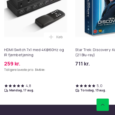
Køb
Læg HDMI Switch 7x1 med 4K@60H
HDMI Switch 7x1 med 4K@60Hz og
Star Trek: Discovery: 
IR fjernbetjening
(21 Blu-ray)
259 kr.
711 kr.
Tidligere laveste pris:
346 kr.
4,8
5,0
mandag, 17 aug.
torsdag, 13 aug.