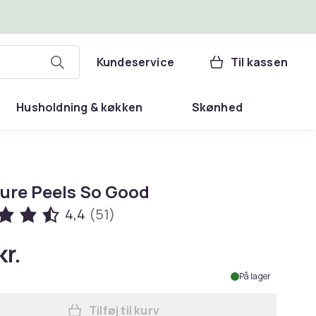
Kundeservice
Til kassen
Husholdning & køkken
Skønhed
ure Peels So Good
4,4
(51)
kr.
På lager
Tilføj til kurv