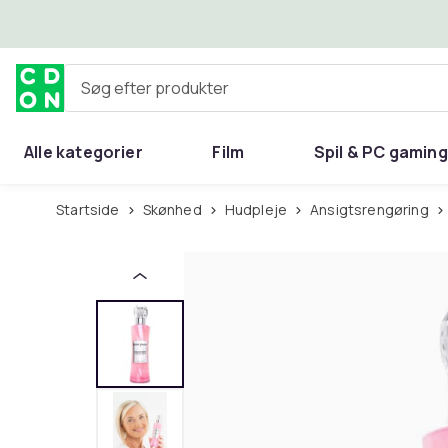
Spring til hovedindhold
Søg efter produkter
Alle kategorier
Film
Spil & PC gaming
Hjem & have
Startside
Skønhed
Hudpleje
Ansigtsrengøring