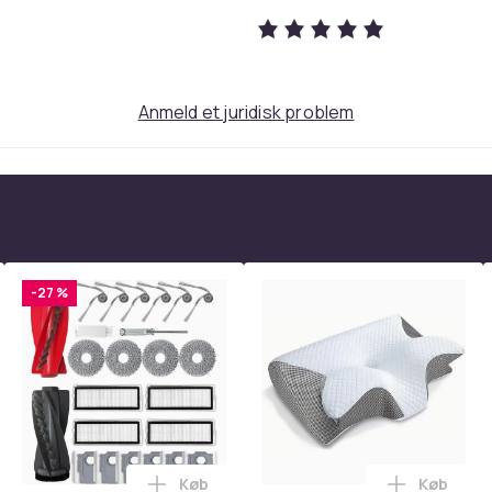
ævnere hud tekstur og renser porerne.
d. De virker eksfolierende, da de frigør de
helt nede i porerne, og man undgår derfor
Anmeld et juridisk problem
en, stimuleres hudens cellefornyelse og man
 Syren løsner hudorme og virker anti-
 effektiv til hud, der er fedtet og betændt,
 frugt indeholder den største dosis af naturlig
-27 %
den rigelig med fugt og smidighed.
samtidig giver fugt og har anti-aging effekt.
n, mindsker porer, beroliger huden og
Køb
Køb