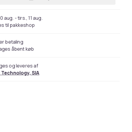
Læg ame pure Peels So Good i kurv
0 aug. - tirs., 11 aug.
s til pakkeshop
er betaling
dages åbent køb
ges og leveres af
 Technology, SIA