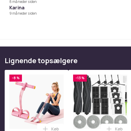
8 måneder siden
Effektiv mod: rynker, pigmentering, akne, giver en j
Karina
9 måneder siden
Frugtsyrer
har en række positive effekter på vores hu
døde hudceller fra hudens overflade. De virker også 
lukkede porer og uren hud.
Når de øverste lag af døde hudceller fjernes fra hud
opnår et tykkere lag af levende hudceller.
Mandelsyre
er effektivt mod akne og pigmenteringer.
Lignende topsælgere
inflammatorisk og talg regulerende. Den er derfor især
her også gældende cystisk akne.
Acerola Kirsebær ekstrakt
: Målinger viser at denne
-8 %
-13 %
vitamin C. Den er meget gavnlig for huden og giver hu
Fucogel
: Har en lindrende effekt på huden, mens den 
Hassel ekstrakt:
Normaliserer hudens talg produktio
nedbringer inflammation.
Køb
Køb