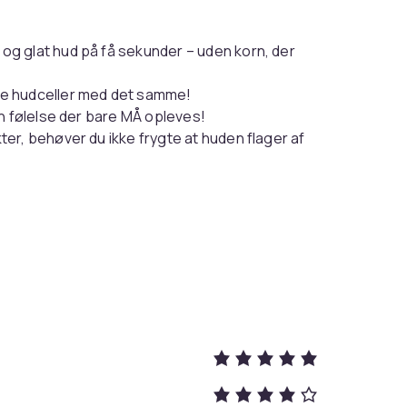
g glat hud på få sekunder – uden korn, der
de hudceller med det samme!
n følelse der bare MÅ opleves!
er, behøver du ikke frygte at huden flager af
– uden ventetid og uden at huden flager af
 pigmentpletter, akne og store porer, ved
underarmene (Keratosis pilaris)
nvendeligt glas ♻️
re, askorbinsyre (vitamin C), og vinsyre.