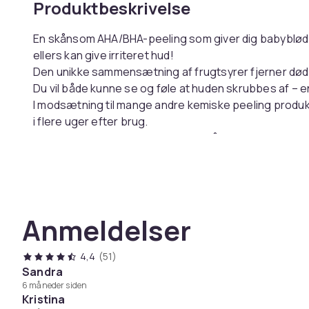
Produktbeskrivelse
En skånsom AHA/BHA-peeling som giver dig babyblød o
ellers kan give irriteret hud!
Den unikke sammensætning af frugtsyrer fjerner dø
Du vil både kunne se og føle at huden skrubbes af – e
I modsætning til mange andre kemiske peeling produkt
i flere uger efter brug.
Denne peeling gør nemlig jobbet på blot 30 sekunder 
efter brug!
Den er også perfekt til sensitiv hud.
Kliniske studier viser desuden en reduktion af: linjer,
regelmæssig brug.
Anmeldelser
Råd:
Den er desuden meget effektiv mod knopper på 
Vegansk, ikke testet på dyr og fremstillet af gena
4,4
(51)
VIDENSKABEN BAG PRODUKTET:
Sandra
6 måneder siden
Kristina
AHA/BHA:
mandelsyre, salicylsyre, citronsyre, æblesy