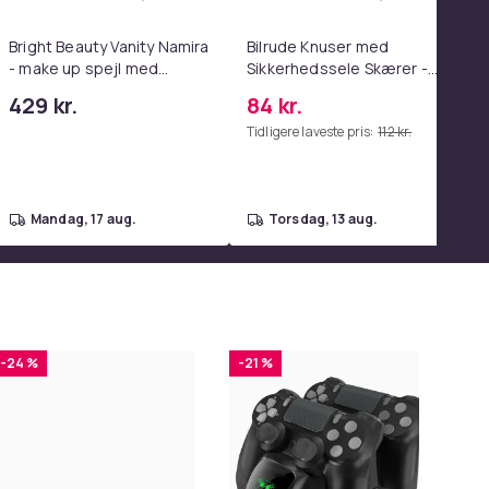
enter Pink i kurven
oborock Qrevo S5V/Curv/Edge Robotstøvsuger, Vedligehold di
pædisk pude/memory foam pude – åndbar og lindrer nakkesmer
Læg Bright Beauty Vanity Namira - make up
Læg Bilrud
Bright Beauty Vanity Namira
Bilrude Knuser med
- make up spejl med
Sikkerhedssele Skærer -
belysning - hollywood spejl
Nødudgangsværktøj,
429 kr.
84 kr.
- schminke spejl med lys -
Kompatibel med Alle
Tidligere laveste pris:
112 kr.
hvid - dæmpbar med tre
Bilmodeller Red
lystilstande
mandag, 17 aug.
torsdag, 13 aug.
-24 %
-21 %
-