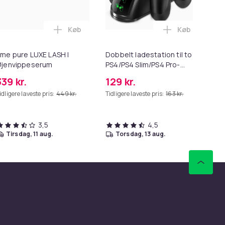
Køb
Køb
oplader med Lightning-kabel i kurven
re WrinklEraser™ Crème i kurven
Læg ame pure LUXE LASH | Øjenvippeserum 
Læg Dobbelt l
me pure LUXE LASH |
Dobbelt ladestation til to
am
Øjenvippeserum
PS4/PS4 Slim/PS4 Pro-
St
controllere
339 kr.
129 kr.
51
idligere laveste pris:
449 kr.
Tidligere laveste pris:
163 kr.
Tid
3,5
4,5
tirsdag, 11 aug.
torsdag, 13 aug.