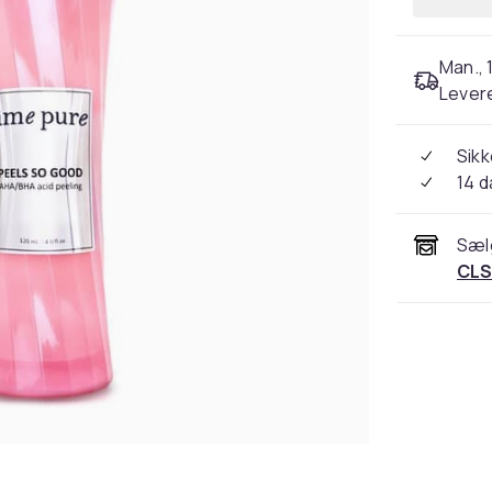
Man., 1
Levere
Sikk
14 
Sæl
CLS