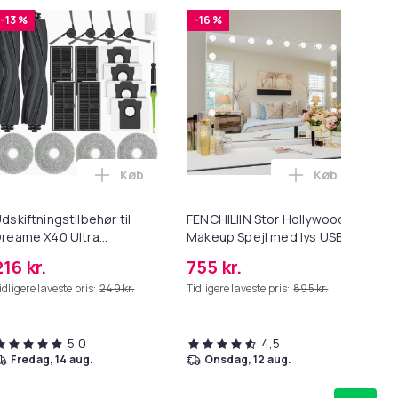
-13 %
-16 %
-1
Køb
Køb
højttaler Blå i kurven
oth 5.3 trådløs IP7x vandtæt højttaler i kurven
ower - CD-spelare och karaokefunktion - 100W - FM-radio - USB
ning til Worx trådtrimmer i kurven
Læg Udskiftningstilbehør til Dreame X40 Ul
Læg FENCHILI
dskiftningstilbehør til
FENCHILIIN Stor Hollywood
Ty
reame X40 Ultra
Makeup Spejl med lys USB
tas
Complete
bordplade vægbeslag hvid
216 kr.
755 kr.
16
80 x 58 cm
idligere laveste pris:
249 kr.
Tidligere laveste pris:
895 kr.
Tid
5,0
4,5
fredag, 14 aug.
onsdag, 12 aug.