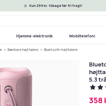
Kun 299 kr. tilbage før fri fragt!
Hjemme-elektronik
Mobiltelefoni
re
Bærbare højttalere
Bluetooth-højttalere
Bluet
højtt
5.3 tr
358 k