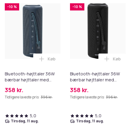
-10 %
-10 %
Køb
Køb
Læg Bluetooth-højttaler 36W bærbar højt
Læg Bluet
Bluetooth-højttaler 36W
Bluetooth-højttaler 36W
bærbar højttaler med
bærbar højttaler med
stereolydbase, Bluetooth
stereolydbase, Bluetooth
358 kr.
358 kr.
5.3 trådløs IP7x vandtæt
5.3 trådløs IP7x vandtæt
Tidligere laveste pris:
396 kr.
Tidligere laveste pris:
396 kr.
højttaler Blå
højttaler
5,0
5,0
tirsdag, 11 aug.
tirsdag, 11 aug.