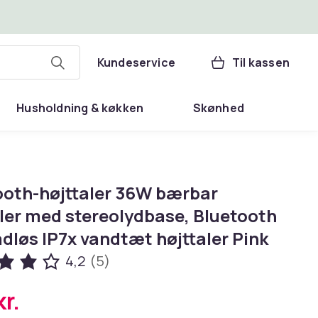
Kundeservice
Til kassen
Husholdning & køkken
Skønhed
ooth-højttaler 36W bærbar
aler med stereolydbase, Bluetooth
ådløs IP7x vandtæt højttaler Pink
4,2
(5)
r.