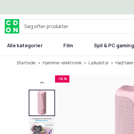
Spring til hovedindhold
Søg efter produkter
Alle kategorier
Film
Spil & PC gaming
Hjem & have
Startside
Hjemme-elektronik
Lydudstyr
Højttale
-10 %