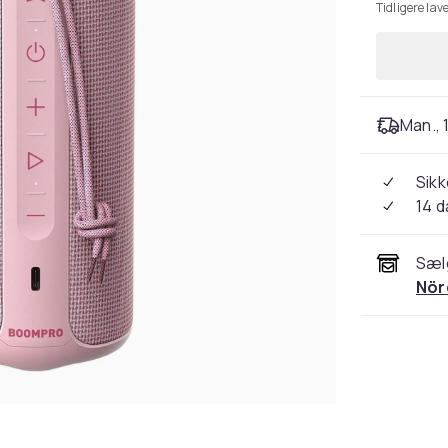
Tidligere lave
Man., 1
Sikk
14 
Sæl
Nör