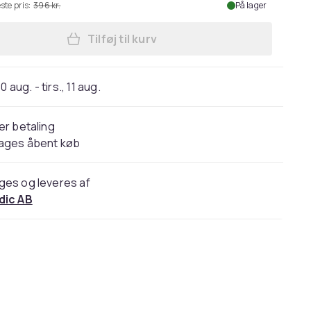
ste pris:
396 kr.
På lager
Tilføj til kurv
Læg Bluetooth-højttaler 36W bærbar
0 aug. - tirs., 11 aug.
er betaling
dages åbent køb
ges og leveres af
dic AB