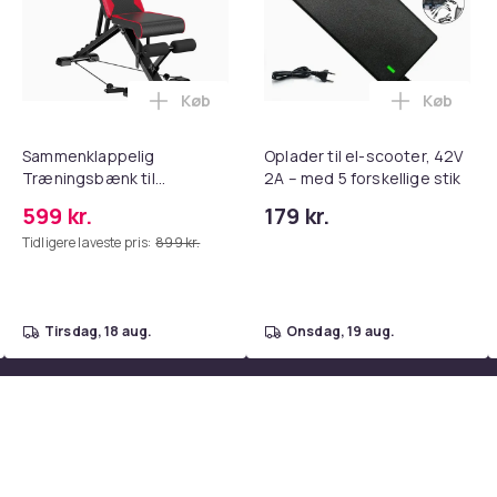
Køb
Køb
tandsbånd - Mave- og coretræning, yoga og hjemmetræningsc
ght Beauty Vanity Namira - make up spejl med belysning - holly
Læg Sammenklappelig Træningsbænk til
Læg Oplad
Sammenklappelig
Oplader til el-scooter, 42V
Træningsbænk til
2A – med 5 forskellige stik
Hjemmetræning, Justerbar
599 kr.
179 kr.
Ryg & Sæde, 300 kg
Tidligere laveste pris:
899 kr.
Belastning
tirsdag, 18 aug.
onsdag, 19 aug.