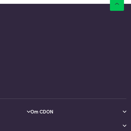
Om CDON
Om os