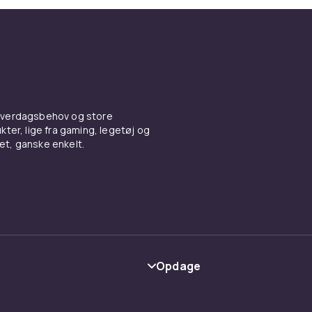
 hverdagsbehov og store
ter, lige fra gaming, legetøj og
vet, ganske enkelt.
Opdage
Kategorier