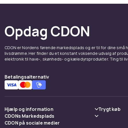
Opdag CDON
CDON er Nordens førende markedsplads og er til for dine små
livsdrømme. Her finder du et konstant voksende udvalg af produk
elektronik til have-, skønheds- og kæledyrsprodukter. Ting til li
Betalingsalternativ
Hjælp og information
Trygt køb
CDONs Markedsplads
Ofte stillede spørgsmål
Betaling
CDON på sociale medier
Merchant Help Center