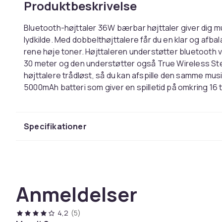
Produktbeskrivelse
Bluetooth-højttaler 36W bærbar højttaler giver dig mul
lydkilde. Med dobbelthøjttalere får du en klar og af
rene høje toner. Højttaleren understøtter bluetooth v
30 meter og den understøtter også True Wireless Ster
højttalere trådløst, så du kan afspille den samme musi
5000mAh batteri som giver en spilletid på omkring 16 
er desuden IPX7 vandtæt og har indbygget RGB-lys
Specifikationer:
Specifikationer
Forbindelser:
1x USB-C (til opladning)
Bluetooth 5.3
Maksimal Bluetooth-rækkevidde: 30 meter
36W højttaler
Anmeldelser
5000mAh batteri med 16 timers batterilevetid
TWS (True Wireless stereo)-understøttelse
IPX7 vandtæt
4,2
(5)