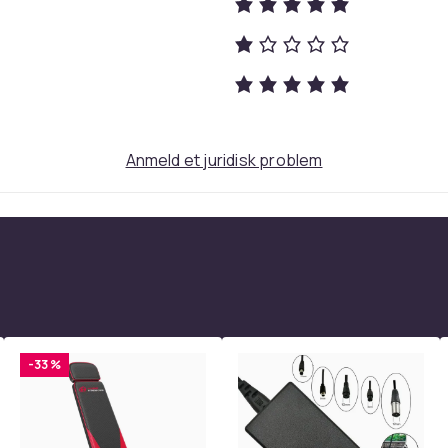
Lyserød
Anmeld et juridisk problem
Trådløs
500
097b1310-8afa-4c4e-93df-61a47852737e
-33 %