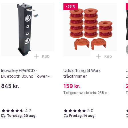
-38 %
Køb
Køb
taler med stereolydbase, Bluetooth 5.3 trådløs IP7x vandtæt 
ooth-højttaler 36W bærbar højttaler med stereolydbase, Blueto
Læg Inovalley HP49CD - Bluetooth Sound T
Læg Udskift
Inovalley HP49CD -
Udskiftning til Worx
U
Bluetooth Sound Tower -
trådtrimmer
D
CD-spelare och
845 kr.
159 kr.
karaokefunktion - 100W -
Tidligere laveste pris:
255 kr.
T
FM-radio - USB-port - Aux-
ingång - Svart
4,7
5,0
torsdag, 20 aug.
fredag, 14 aug.