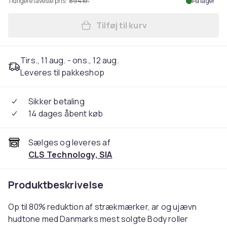
Tidligere laveste pris:
894 kr.
På lager
Tilføj til kurv
Læg ame pure Body Basic | 
Tirs., 11 aug. - ons., 12 aug.
Leveres til pakkeshop
Sikker betaling
14 dages åbent køb
Sælges og leveres af
CLS Technology, SIA
Produktbeskrivelse
Op til 80% reduktion af strækmærker, ar og ujævn
hudtone med Danmarks mest solgte Body roller