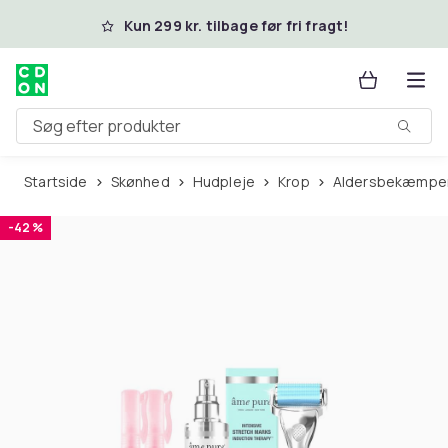
Spring til hovedindhold
Kun 299 kr. tilbage før fri fragt!
Søg efter produkter
Startside
Skønhed
Hudpleje
Krop
Aldersbekæmpen
-42 %