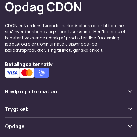
Opdag CDON
før cremen er absorberet fuldstændigt. Undgå at
påføre cremen samme aften som du har foretaget
mikronålsbehandling.
CDON er Nordens førende markedsplads og er til for dine
Varenr.
små hverdagsbehov og store livsdrømme. Her finder du et
74d02aeb-f850-48ca-abe7-fec0c73b9d73
konstant voksende udvalg af produkter, lige fra gaming,
legetøj og elektronik til have-, skønheds- og
Produktsikkerhedsinformation
kæledyrsprodukter. Ting til livet, ganske enkelt.
Betalingsalternativ
Hjælp og information
Ofte stillede spørgsmål
Trygt køb
Spor pakke
Betaling
Opdage
Fortryd & returner her
Levering