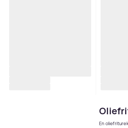
Oliefr
En oliefriture