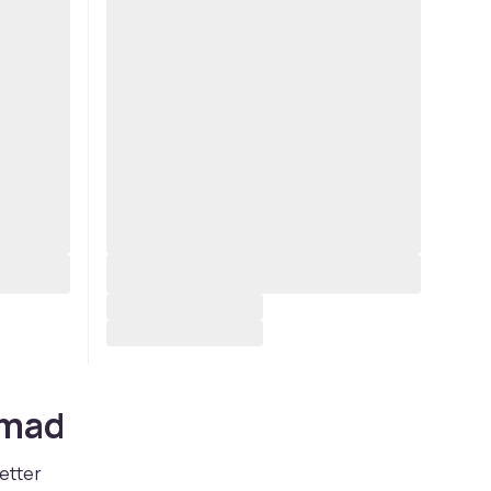
t mad
retter