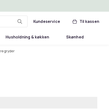
Kundeservice
Til kassen
Husholdning & køkken
Skønhed
turegryder