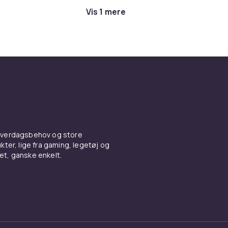
u tømmer eller opbevarer den.
Vis 1 mere
 hverdagsbehov og store
ter, lige fra gaming, legetøj og
vet, ganske enkelt.