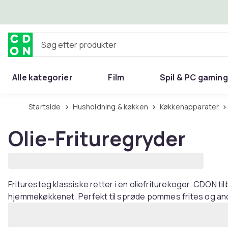
Spring til hovedindhold
Søg efter produkter
Alle kategorier
Film
Spil & PC gaming
Hjem & have
Startside
Husholdning & køkken
Køkkenapparater
Olie-Frituregryder
Frituresteg klassiske retter i en oliefriturekoger. CDON tilb
hjemmekøkkenet. Perfekt til sprøde pommes frites og ande