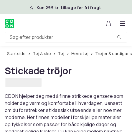
Spring til hovedindhold
Kun 299 kr. tilbage før fri fragt!
Søg efter produkter
Startside
Tøj & sko
Tøj
Herretøj
Trøjer & cardigans
Stickade tröjor
CDON hjelper deg med å finne strikkede gensere som
holder deg varm og komfortabel i hverdagen, uansett
om du foretrekker et klassisk utseende eller noe mer
moderne. Her finnes modeller i forskjellige materialer
og tykkelser som passer for både kjølige dager og
moderat kjølige kvelder. Du kan velge mellom nøytrale