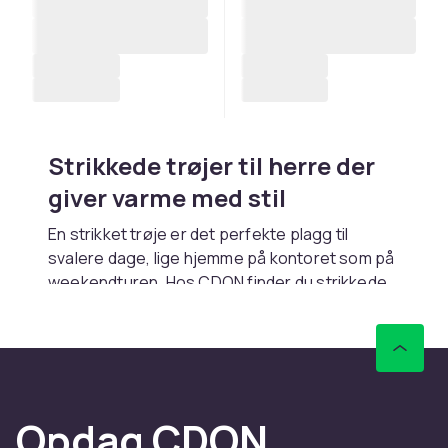
Strikkede trøjer til herre der
giver varme med stil
En strikket trøje er det perfekte plagg til
svalere dage, lige hjemme på kontoret som på
weekendturen. Hos CDON finder du strikkede
trøjer i merinosuld, bomuld, kashmir og
blandmaterialer. Hurtig levering.
Materialer der holder dig
varm
Opdag CDON
Merinosuld giver fremragende varme uden at