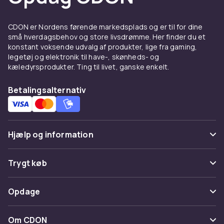
kradse. Kashmir tilbyder uovertruffen blødhed.
Bomuld er lettere at pleje. Blandmaterialer med
CDON er Nordens førende markedsplads og er til for dine
akryl giver holdbarhed til en lavere pris.
små hverdagsbehov og store livsdrømme. Her finder du et
konstant voksende udvalg af produkter, lige fra gaming,
Stilarter og pasformer
legetøj og elektronik til have-, skønheds- og
kæledyrsprodukter. Ting til livet, ganske enkelt.
Rundhalede trøjer med crew neck er mest
alsidige. V-hals viser skjortekraven. Rullekrave
Betalingsalternativ
giver maksimal varme. Kabelstrikkede trøjer
giver tekstur og rustik charme.
At bære strikket trøje
Hjælp og information
Over en
skjorte
med V-hals for
Ofte stillede spørgsmål
kontorelegance. Med
jeans
til weekend. Under
Trygt køb
en
jakke
som mellemlag.
Spor pakke
Betaling
Opdage
Køb strikkede trøjer på CDON
Fortryd & returner her
Levering
Udforsk
trøjer og cardigans
og hele
Kategorier
Kontakt os
Om CDON